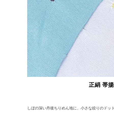
正絹 帯
しぼの深い丹後ちりめん地に、小さな絞りのドッ