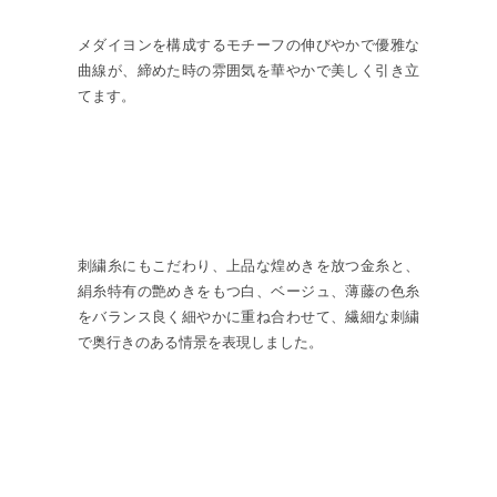
メダイヨンを構成するモチーフの伸びやかで優雅な
曲線が、締めた時の雰囲気を華やかで美しく引き立
てます。
刺繍糸にもこだわり、上品な煌めきを放つ金糸と、
絹糸特有の艶めきをもつ白、ベージュ、薄藤の色糸
をバランス良く細やかに重ね合わせて、繊細な刺繍
で奥行きのある情景を表現しました。