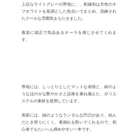
上品なライトグレーの帯地に、、刺繍糸は共色のオ
フホワイトを基調とした色合いでまとめ、洗練され
たクールな雰囲気をもたせました。
着姿に端正で気品あるオーラを感じさせてくれま
す。
帯地には、しっとりとしたマットな表情と、絹のよ
うなほのかな艶やかさと品格を兼ね備えた、ポリエ
ステルの素材を使用しています。
表面には、紬のようなランダムな凹凸があり、結ん
だとき滑りにくく、着崩れを防いでくれるので、初
心者でもたいへん締めやすい一本です。