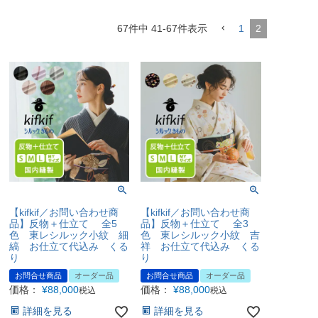
67
件中
41
-
67
件表示
1
2
【kifkif／お問い合わせ商
【kifkif／お問い合わせ商
品】反物＋仕立て 全5
品】反物＋仕立て 全3
色 東レシルック小紋 細
色 東レシルック小紋 吉
縞 お仕立て代込み くる
祥 お仕立て代込み くる
り
り
お問合せ商品
オーダー品
お問合せ商品
オーダー品
価格：
¥
88,000
価格：
¥
88,000
税込
税込
詳細を見る
詳細を見る