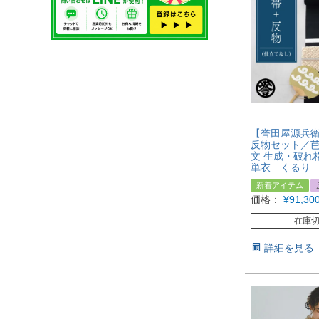
【誉田屋源兵
反物セット／
文 生成・破れ格
単衣 くるり
新着アイテム
価格：
¥
91,30
在庫
詳細を見る