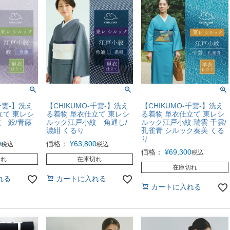
千雲-】洗え
【CHIKUMO-千雲-】洗え
【CHIKUMO-千雲-】洗え
立て 東レシ
る着物 単衣仕立て 東レシ
る着物 単衣仕立て 東レシ
 鮫/青藤
ルック江戸小紋 角通し/
ルック江戸小紋 瑞雲 千雲/
濃紺 くるり
孔雀青 シルック奏美 くる
り
0
価格：
¥
63,800
税込
税込
価格：
¥
69,300
税込
切れ
在庫切れ
在庫切れ
れる
カートに入れる
カートに入れる