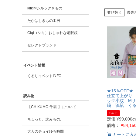
kifkif×シルックきもの
並び替え
優先
たかはしきもの工房
Ciqi（シキ）おしゃれな老眼鏡
セレクトブランド
イベント情報
くるりイベントINFO
★15％OFF★【k
仕立て上がり
読み物
ック小紋 M
縞 鴇鼠 く
【CHIKUMO-千雲-】について
SALE
定価
¥
99,000
ちょっと、読みもの。
の
価格：
¥
84,15
大人のチョイゆる時間
カートに入