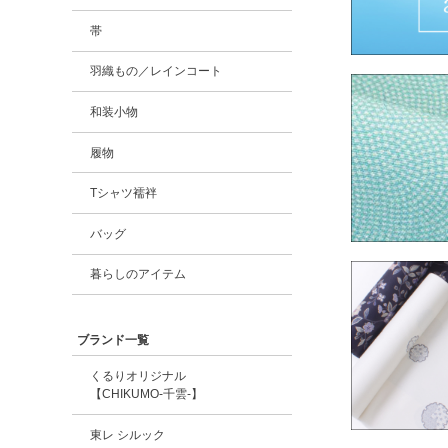
帯
羽織もの／レインコート
和装小物
履物
Tシャツ襦袢
バッグ
暮らしのアイテム
ブランド一覧
くるりオリジナル
【CHIKUMO-千雲-】
東レ シルック