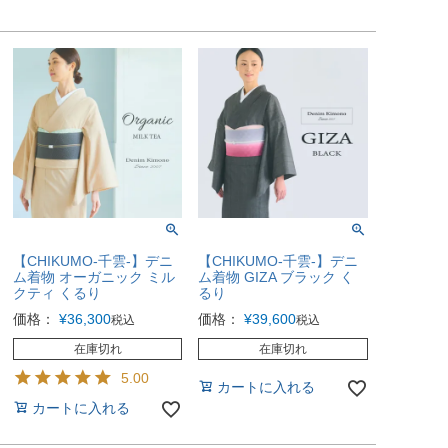
【CHIKUMO-千雲-】デニ
【CHIKUMO-千雲-】デニ
ム着物 オーガニック ミル
ム着物 GIZA ブラック く
クティ くるり
るり
価格：
¥
36,300
価格：
¥
39,600
税込
税込
在庫切れ
在庫切れ
5.00
カートに入れる
カートに入れる