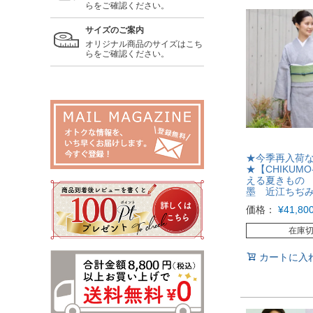
らをご確認ください。
サイズのご案内
オリジナル商品のサイズはこち
らをご確認ください。
★今季再入荷
★【CHIKUMO
える夏きもの 
墨 近江ちぢ
価格：
¥
41,80
在庫
カートに入