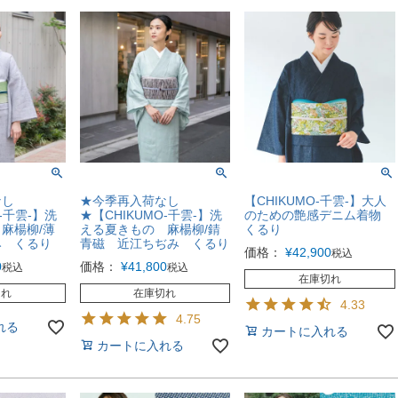
なし
★今季再入荷なし
【CHIKUMO-千雲-】大人
-千雲-】洗
★【CHIKUMO-千雲-】洗
のための艶感デニム着物
麻楊柳/薄
える夏きもの 麻楊柳/錆
くるり
み くるり
青磁 近江ちぢみ くるり
価格：
¥
42,900
税込
0
価格：
¥
41,800
税込
税込
在庫切れ
切れ
在庫切れ
4.33
4.75
れる
カートに入れる
カートに入れる