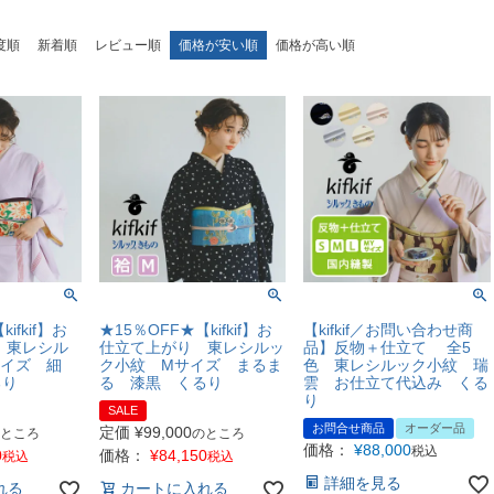
度順
新着順
レビュー順
価格が安い順
価格が高い順
ifkif】お
★15％OFF★【kifkif】お
【kifkif／お問い合わせ商
 東レシル
仕立て上がり 東レシルッ
品】反物＋仕立て 全5
サイズ 細
ク小紋 Mサイズ まるま
色 東レシルック小紋 瑞
るり
る 漆黒 くるり
雲 お仕立て代込み くる
り
SALE
お問合せ商品
オーダー品
定価
¥
99,000
ところ
のところ
価格：
¥
88,000
税込
0
価格：
¥
84,150
税込
税込
詳細を見る
れる
カートに入れる