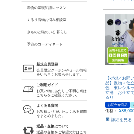
着物の基礎知識レッスン
くるり着物お悩み相談室
きものと猫のいる 暮らし
季節のコーディネート
新規会員登録
会員限定クーポンやセール情報
をいち早くお知らせします。
【kifkif／お
品】反物＋仕
ご利用ガイド
色 東レシル
お買い物にあたりご不明な点は
立涌 お仕立
こちらをご確認ください。
るり
お問合せ商品
よくある質問
価格：
¥
88,00
お客様より頂いたよくある質問
をまとめました。
詳細を見る
返品・交換について
返品や交換をご希望の方はこち