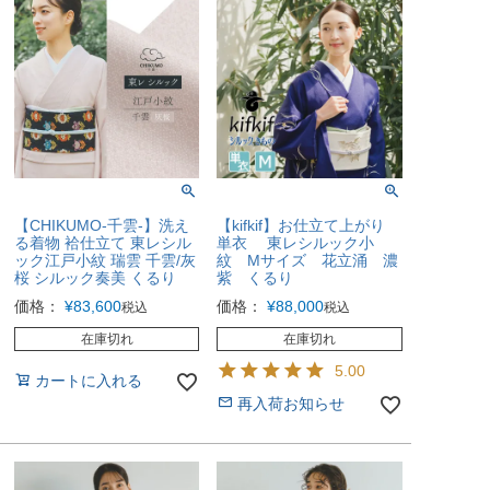
【CHIKUMO-千雲-】洗え
【kifkif】お仕立て上がり
る着物 袷仕立て 東レシル
単衣 東レシルック小
ック江戸小紋 瑞雲 千雲/灰
紋 Mサイズ 花立涌 濃
桜 シルック奏美 くるり
紫 くるり
価格：
¥
83,600
価格：
¥
88,000
税込
税込
在庫切れ
在庫切れ
5.00
カートに入れる
再入荷お知らせ