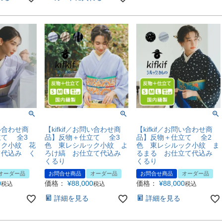
問い合わせ商
【kifkif／お問い合わせ商
【kifkif／お問い合わせ商
立て 全3
品】反物＋仕立て 全3
品】反物＋仕立て 全2
ック小紋 花
色 東レシルック小紋 よ
色 東レシルック小紋 ま
て代込み く
ろけ縞 お仕立て代込み
るまる お仕立て代込み
くるり
くるり
オーダー品
お問合せ商品
オーダー品
お問合せ商品
オーダー品
0
価格：
¥
88,000
価格：
¥
88,000
税込
税込
税込
詳細を見る
詳細を見る