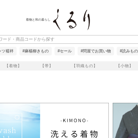
着物と和の暮らし
ャツ襦袢
#麻楊柳きもの
#セール
#問屋でお買い物
#読みもの
【着物】
【帯】
【羽織もの】
【小物】