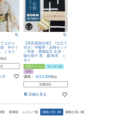
お仕立て上がり
【誉田屋源兵衛】《仕立て
小紋 Mサイ
付き》半幅帯・反物セット
色 くるり
／芭蕉・通風段文 生成・
破れ格子 黒 夏/単衣 く
0
税込
るり
切れ
新着アイテム
オーダー品
反物
らせ
価格：
¥
113,300
税込
在庫切れ
詳細を見る
度順
新着順
レビュー順
価格が安い順
価格が高い順