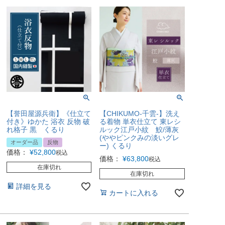
【誉田屋源兵衛】《仕立て
【CHIKUMO-千雲-】洗え
付き》ゆかた 浴衣 反物 破
る着物 単衣仕立て 東レシ
れ格子 黒 くるり
ルック江戸小紋 鮫/薄灰
(ややピンクみの淡いグレ
オーダー品
反物
ー) くるり
価格：
¥
52,800
税込
価格：
¥
63,800
税込
在庫切れ
在庫切れ
詳細を見る
カートに入れる