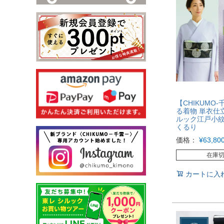
【CHIKUMO-
る着物 単衣仕
ルック江戸小紋
くるり
価格：
¥
63,80
在庫
カートに入