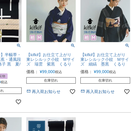
衛】半幅帯・
【kifkif】お仕立て上がり
【kifkif】お仕立て上がり
芭蕉・通風段
東レシルック小紋 Mサイ
東レシルック小紋 Mサイ
子 黒 夏/
ズ 瑞雲 紫黒 くるり
ズ 細縞 墨黒 くるり
価格：
¥
99,000
価格：
¥
99,000
税込
税込
反物
在庫切れ
在庫切れ
0
税込
切れ
再入荷お知らせ
再入荷お知らせ