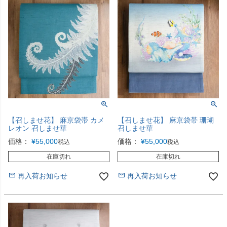
【召しませ花】 麻京袋帯 カメ
【召しませ花】 麻京袋帯 珊瑚
レオン 召しませ華
召しませ華
価格：
¥
55,000
価格：
¥
55,000
税込
税込
在庫切れ
在庫切れ
再入荷お知らせ
再入荷お知らせ