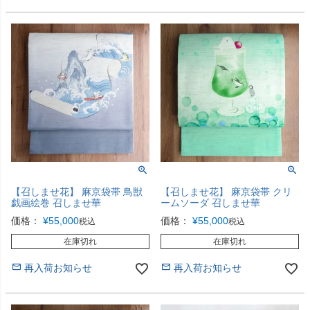
【召しませ花】 麻京袋帯 鳥獣
【召しませ花】 麻京袋帯 クリ
戯画絵巻 召しませ華
ームソーダ 召しませ華
価格：
¥
55,000
価格：
¥
55,000
税込
税込
在庫切れ
在庫切れ
再入荷お知らせ
再入荷お知らせ