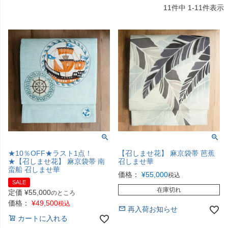
11
件中
1
-
11
件表示
★10％OFF★ラスト1点！
【召しませ花】 麻京袋帯 芭蕉
★【召しませ花】 麻京袋帯 南
召しませ華
蛮船 召しませ華
価格：
¥
55,000
税込
SALE
在庫切れ
定価
¥
55,000
のところ
価格：
¥
49,500
税込
再入荷お知らせ
カートに入れる