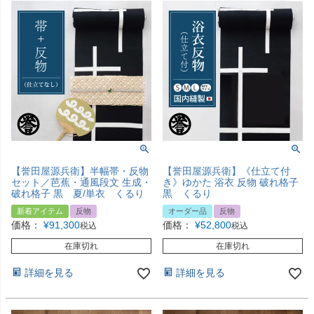
【誉田屋源兵衛】半幅帯・反物
【誉田屋源兵衛】《仕立て付
セット／芭蕉・通風段文 生成・
き》ゆかた 浴衣 反物 破れ格子
破れ格子 黒 夏/単衣 くるり
黒 くるり
新着アイテム
反物
オーダー品
反物
価格：
¥
91,300
価格：
¥
52,800
税込
税込
在庫切れ
在庫切れ
詳細を見る
詳細を見る