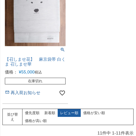
【召しませ花】 麻京袋帯 白く
ま 召しませ華
価格：
¥
55,000
税込
在庫切れ
再入荷お知らせ
優先度順
新着順
レビュー順
価格が安い順
並び替
え
価格が高い順
11
件中
1
-
11
件表示