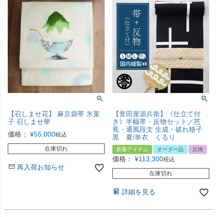
【召しませ花】 麻京袋帯 氷菓
【誉田屋源兵衛】《仕立て付
子 召しませ華
き》半幅帯・反物セット／芭
蕉・通風段文 生成・破れ格子
価格：
¥
55,000
税込
黒 夏/単衣 くるり
在庫切れ
新着アイテム
オーダー品
反物
価格：
¥
113,300
税込
再入荷お知らせ
在庫切れ
詳細を見る