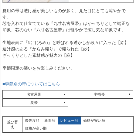
夏用の帯は透け感が美しいものが多く、見た目にとても涼やかで
す。
芯を入れて仕立てている『九寸名古屋帯』はかっちりとして端正な
印象、芯のない『八寸名古屋帯』は軽やかで涼し気な印象です。
生地表面に『絽目(ろめ)』と呼ばれる透かしが段々に入った【絽】
透け感のある『からみ織り』で織られた【紗】
ざっくりとした素材感が魅力の【麻】
季節限定の装いをお楽しみください。
■季節別の帯についてはこちら
名古屋帯
半幅帯
夏帯
優先度順
新着順
レビュー順
価格が安い順
並び替
え
価格が高い順