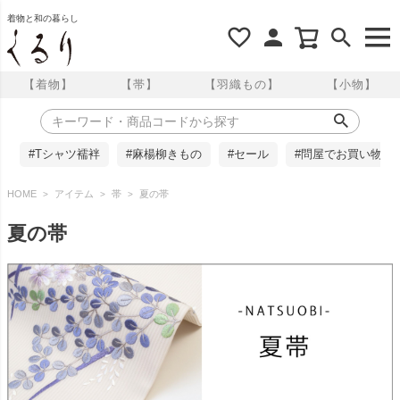
着物と和の暮らし
【着物】
【帯】
【羽織もの】
【小物】
#Tシャツ襦袢
#麻楊柳きもの
#セール
#問屋でお買い物
HOME
アイテム
帯
夏の帯
夏の帯