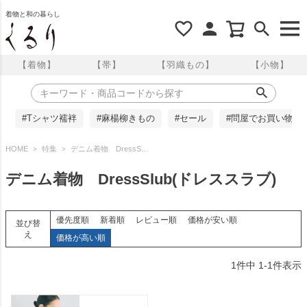
着物と和の暮らし
【着物】
【帯】
【羽織もの】
【小物】
#Tシャツ襦袢
#麻楊柳きもの
#セール
#問屋でお買い物
HOME
特集
デニム着物 DressSlub(ドレススラブ)
デニム着物 DressSlub(ドレススラブ)
優先度順
新着順
レビュー順
価格が安い順
並び替
え
価格が高い順
1
件中
1
-
1
件表示