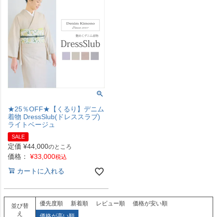
★25％OFF★【くるり】デニム
着物 DressSlub(ドレススラブ)
ライトベージュ
SALE
定価
¥
44,000
のところ
価格：
¥
33,000
税込
カートに入れる
優先度順
新着順
レビュー順
価格が安い順
並び替
え
価格が高い順