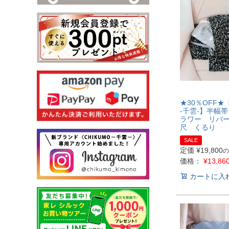
★30％OFF★【
-千雲-】半幅
ラワー リバ
尺 くるり
SALE
定価
¥
19,800
の
価格：
¥
13,86
カートに入