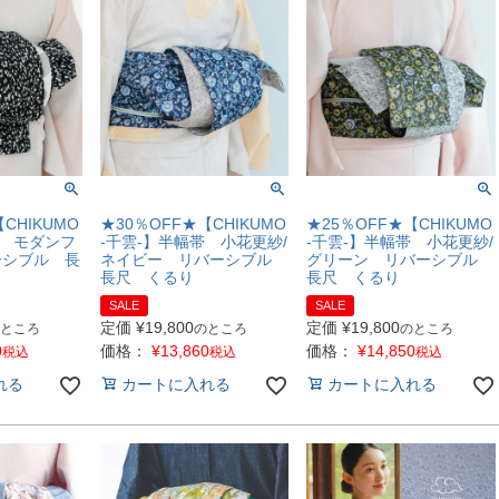
CHIKUMO
★30％OFF★【CHIKUMO
★25％OFF★【CHIKUMO
帯 モダンフ
-千雲-】半幅帯 小花更紗/
-千雲-】半幅帯 小花更紗/
ーシブル 長
ネイビー リバーシブル
グリーン リバーシブル
長尺 くるり
長尺 くるり
SALE
SALE
定価
¥
19,800
定価
¥
19,800
ところ
のところ
のところ
0
価格：
¥
13,860
価格：
¥
14,850
税込
税込
税込
れる
カートに入れる
カートに入れる