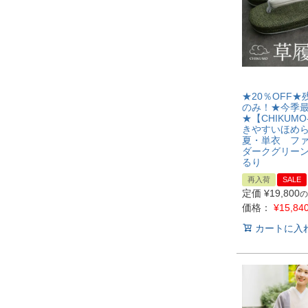
★20％OFF★
のみ！★今季
★【CHIKUMO
きやすいほめ
夏・単衣 フ
ダークグリーン
るり
再入荷
SALE
定価
¥
19,800
の
価格：
¥
15,84
カートに入