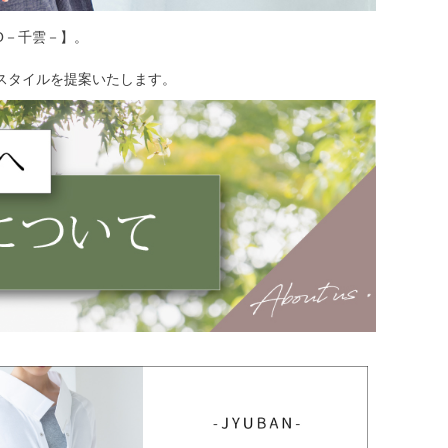
O－千雲－】。
スタイルを提案いたします。