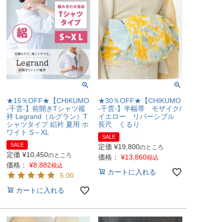
★15％OFF★【CHIKUMO
★30％OFF★【CHIKUMO
-千雲-】前開きTシャツ襦
-千雲-】半幅帯 モザイク/
袢 Legrand（ルグラン）T
イエロー リバーシブル
シャツタイプ 絽衿 夏用 ホ
長尺 くるり
ワイト S～XL
SALE
SALE
定価
¥
19,800
のところ
定価
¥
10,450
のところ
価格：
¥
13,860
税込
価格：
¥
8,882
税込
カートに入れる
5.00
カートに入れる