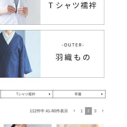
Tシャツ襦袢
草履
112
件中
41
-
80
件表示
1
2
3