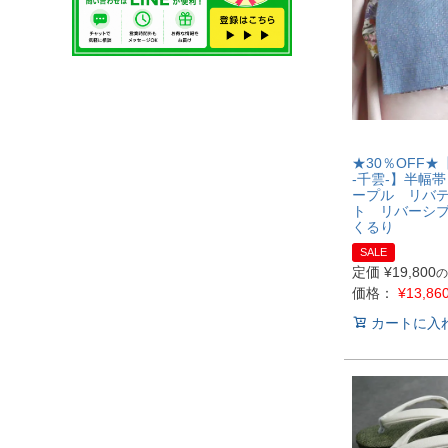
★30％OFF★【
-千雲-】半幅帯
ープル リバ
ト リバーシ
くるり
SALE
定価
¥
19,800
の
価格：
¥
13,86
カートに入