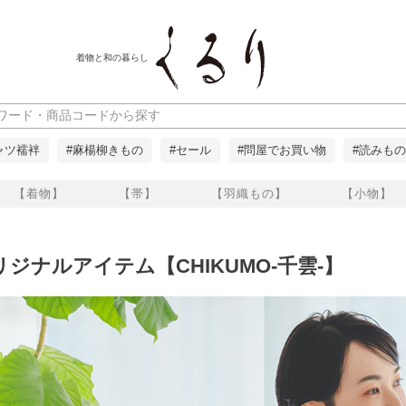
着物と和の暮らし
ャツ襦袢
#麻楊柳きもの
#セール
#問屋でお買い物
#読みもの
【着物】
【帯】
【羽織もの】
【小物】
ジナルアイテム【CHIKUMO-千雲-】