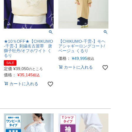
★10％OFF★【CHIKUMO
【CHIKUMO-千雲-】モヘ
-千雲-】刺繍名古屋帯 唐
アシャギーロングコート/
獅子牡丹/オフホワイト く
ベージュ くるり
るり
価格：
¥
49,995
税込
SALE
カートに入れる
定価
¥
39,050
のところ
価格：
¥
35,145
税込
カートに入れる