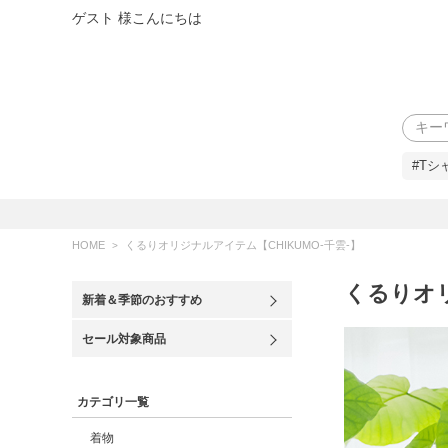
ゲスト 様こんにちは
検索
#Tシ
HOME
くるりオリジナルアイテム【CHIKUMO-千雲-】
くるりオリ
新着＆季節のおすすめ
セール対象商品
カテゴリ一覧
着物