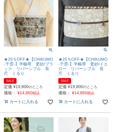
★25％OFF★【CHIKUMO
★25％OFF★【CHIKUMO
-千雲-】半幅帯 更紗/ブラ
-千雲-】半幅帯 更紗/イエ
ック リバーシブル 長
ロー リバーシブル 長
尺 くるり
尺 くるり
SALE
SALE
定価
¥
19,800
定価
¥
19,800
のところ
のところ
価格：
¥
14,850
価格：
¥
14,850
税込
税込
カートに入れる
カートに入れる