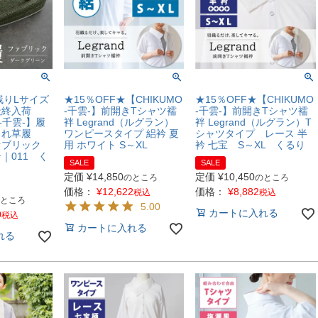
残りLサイズ
★15％OFF★【CHIKUMO
★15％OFF★【CHIKUMO
最終入荷
-千雲-】前開きTシャツ襦
-千雲-】前開きTシャツ襦
-千雲-】履
袢 Legrand（ルグラン）
袢 Legrand（ルグラン）T
られ草履
ワンピースタイプ 絽衿 夏
シャツタイプ レース 半
ァブリック
用 ホワイト S～XL
衿 七宝 S～XL くるり
｜011 く
SALE
SALE
定価
¥
14,850
定価
¥
10,450
のところ
のところ
価格：
¥
12,622
価格：
¥
8,882
税込
税込
ところ
5.00
カートに入れる
0
税込
カートに入れる
れる