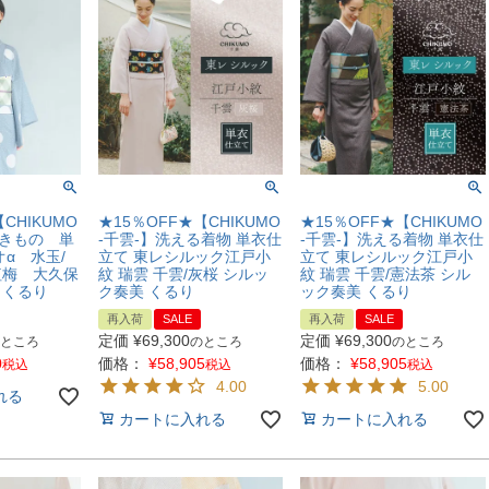
CHIKUMO
★15％OFF★【CHIKUMO
★15％OFF★【CHIKUMO
るきもの 単
-千雲-】洗える着物 単衣仕
-千雲-】洗える着物 単衣仕
α 水玉/
立て 東レシルック江戸小
立て 東レシルック江戸小
紅梅 大久保
紋 瑞雲 千雲/灰桜 シルッ
紋 瑞雲 千雲/憲法茶 シル
 くるり
ク奏美 くるり
ック奏美 くるり
再入荷
SALE
再入荷
SALE
定価
¥
69,300
定価
¥
69,300
ところ
のところ
のところ
0
価格：
¥
58,905
価格：
¥
58,905
税込
税込
税込
4.00
5.00
れる
カートに入れる
カートに入れる