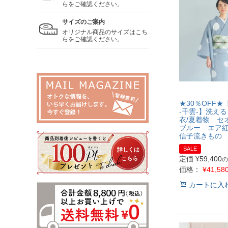
らをご確認ください。
サイズのご案内
オリジナル商品のサイズはこち
らをご確認ください。
★30％OFF★【
-千雲-】洗え
衣/夏着物 セオ
ブルー エア
信子流きもの
SALE
定価
¥
59,400
の
価格：
¥
41,58
カートに入