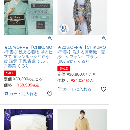
★15％OFF★【CHIKUMO
★22％OFF★【CHIKUMO
-千雲-】洗える着物 単衣仕
-千雲-】洗える薄羽織 更
立て 東レシルック江戸小
紗 シフォン ブラック
紋 瑞雲 千雲/青磁 シルッ
(90cm丈）くるり
ク奏美 くるり
SALE
SALE
定価
¥
30,800
のところ
定価
¥
69,300
のところ
価格：
¥
24,024
税込
価格：
¥
58,905
税込
カートに入れる
カートに入れる