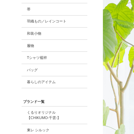
帯
羽織もの／レインコート
和装小物
履物
Tシャツ襦袢
バッグ
暮らしのアイテム
ブランド一覧
くるりオリジナル
【CHIKUMO-千雲-】
東レ シルック