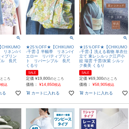
CHIKUMO
★25％OFF★【CHIKUMO
★15％OFF★【CHIKUMO
 リネン/パ
-千雲-】半幅帯 リネン/イ
-千雲-】洗える着物 単衣仕
ティプリン
エロー リバティプリン
立て 東レシルック江戸小
ブル 長尺
ト リバーシブル 長尺
紋 瑞雲 千雲/灰紫 シルッ
くるり
ク奏美 くるり
SALE
SALE
定価
¥
19,800
定価
¥
69,300
ところ
のところ
のところ
0
価格：
¥
14,850
価格：
¥
58,905
税込
税込
税込
れる
カートに入れる
カートに入れる