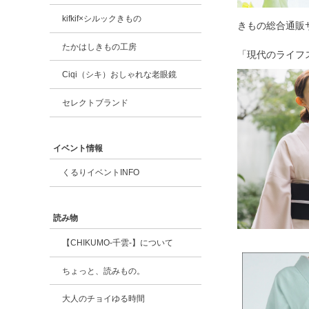
kifkif×シルックきもの
きもの総合通販
たかはしきもの工房
「現代のライフ
Ciqi（シキ）おしゃれな老眼鏡
セレクトブランド
イベント情報
くるりイベントINFO
読み物
【CHIKUMO-千雲-】について
ちょっと、読みもの。
大人のチョイゆる時間