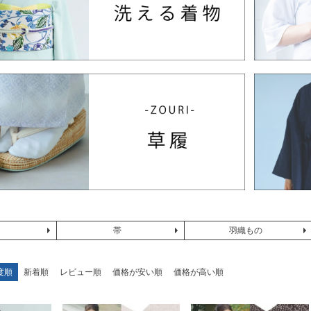
帯
羽織もの
度順
新着順
レビュー順
価格が安い順
価格が高い順