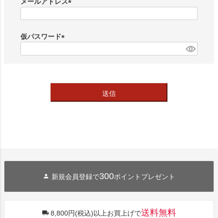
メールアドレス
(
必
須
仮パスワード
)
(
必
須
)
送信
300
新規会員登録で
ポイントプレゼント
送料無料
8,800円(税込)以上お買上げで