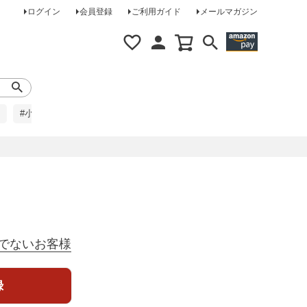
ログイン
会員登録
ご利用ガイド
メールマガジン
#小柄な方に
#レインコート
#ほめられ草履
でないお客様
録