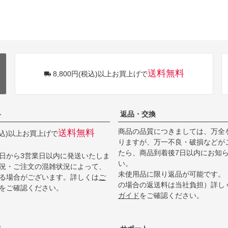
送料無料
8,800円(税込)以上お買上げで
料
返品・交換
商品の品質につきましては、万全
送料無料
(税込)以上お買上げで
りますが、万一不良・破損などが
たら、商品到着後7日以内にお知
日から3営業日以内に発送いたしま
い。
況・ご注文の混雑状況によって、
未使用品に限り返品が可能です。
る場合がございます。詳しくは
ご
の場合の返送料は当社負担）詳し
をご確認ください。
ガイド
をご確認ください。