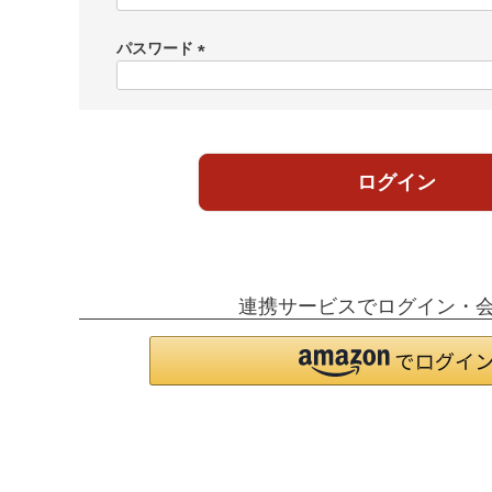
必
須
パスワード
)
(
必
須
)
ログイン
連携サービスでログイン・