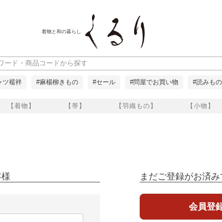
着物と和の暮らし
ャツ襦袢
#麻楊柳きもの
#セール
#問屋でお買い物
#読みもの
【着物】
【帯】
【羽織もの】
【小物】
客様
まだご登録がお済み
会員登