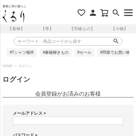
着物と和の暮らし
【着物】
【帯】
【羽織もの】
【小物】
#Tシャツ襦袢
#麻楊柳きもの
#セール
#問屋でお買い物
HOME
ログイン
ログイン
会員登録がお済みのお客様
メールアドレス
(
必
須
パスワード