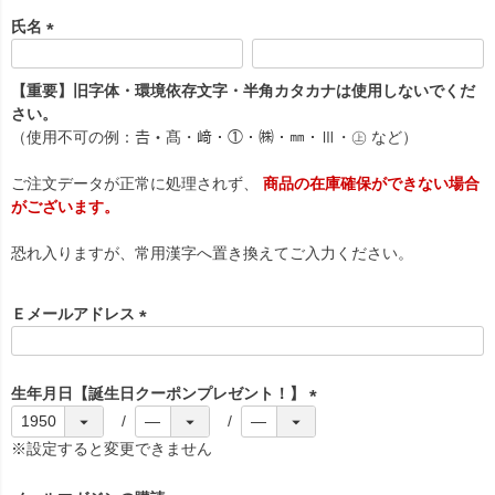
氏名
(
必
【重要】旧字体・環境依存文字・半角カタカナは使用しないでくだ
須
さい。
)
（使用不可の例：𠮷・髙・﨑・①・㈱・㎜・Ⅲ・㊤ など）
ご注文データが正常に処理されず、
商品の在庫確保ができない場合
がございます。
恐れ入りますが、常用漢字へ置き換えてご入力ください。
Ｅメールアドレス
(
必
須
生年月日【誕生日クーポンプレゼント！】
)
(
必
※設定すると変更できません
須
)