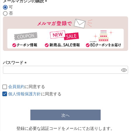
メールマガジンの購読
可
(
否
必
須
)
パスワード
(
必
須
会員規約
に同意する
)
個人情報保護方針
に同意する
次へ
登録に必要な認証コードをメールにてお送りします。