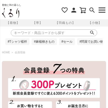
着物と和の暮らし
【着物】
【帯】
【羽織もの】
【小物】
#Tシャツ襦袢
#麻楊柳きもの
#セール
#問屋でお買い物
HOME
会員登録