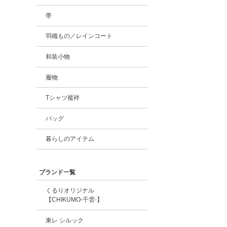
帯
羽織もの／レインコート
和装小物
履物
Tシャツ襦袢
バッグ
暮らしのアイテム
ブランド一覧
くるりオリジナル
【CHIKUMO-千雲-】
東レ シルック