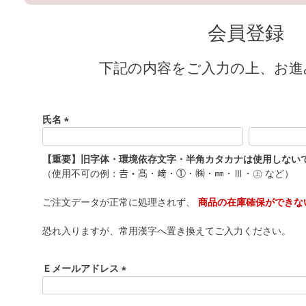
会員登録
下記の内容をご入力の上、お進
氏名
(
必
【重要】旧字体・環境依存文字・半角カタカナは使用しない
須
（使用不可の例：𠮷・髙・﨑・①・㈱・㎜・Ⅲ・㊤ など）
)
ご注文データが正常に処理されず、
商品の在庫確保ができな
恐れ入りますが、常用漢字へ置き換えてご入力ください。
Ｅメールアドレス
(
必