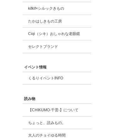
kifkif×シルックきもの
たかはしきもの工房
Ciqi（シキ）おしゃれな老眼鏡
セレクトブランド
イベント情報
くるりイベントINFO
読み物
【CHIKUMO-千雲-】について
ちょっと、読みもの。
大人のチョイゆる時間