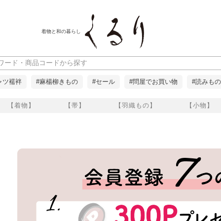
着物と和の暮らし
ャツ襦袢
#麻楊柳きもの
#セール
#問屋でお買い物
#読みもの
【着物】
【帯】
【羽織もの】
【小物】