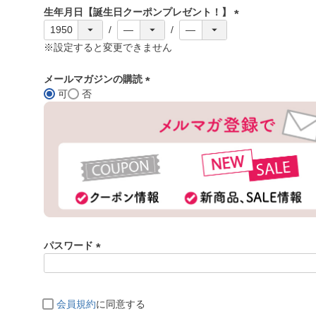
須
生年月日【誕生日クーポンプレゼント！】
)
(
必
※設定すると変更できません
須
)
メールマガジンの購読
可
否
(
必
須
)
パスワード
(
必
須
会員規約
に同意する
)