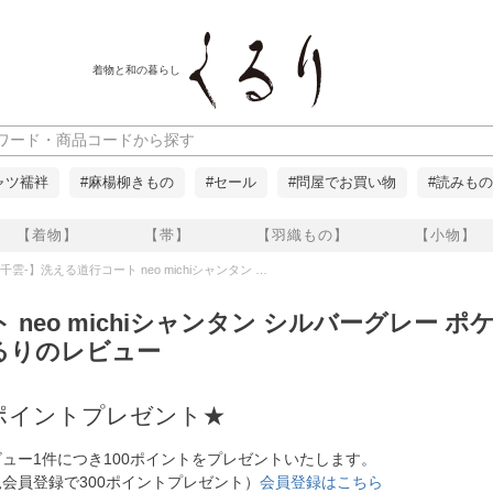
着物と和の暮らし
ャツ襦袢
#麻楊柳きもの
#セール
#問屋でお買い物
#読みもの
【着物】
【帯】
【羽織もの】
【小物】
行コート neo michiシャンタン シルバーグレー ポケット付き 単衣仕立て 晴雨兼用 雨コート くるりのレビュー
ト neo michiシャンタン シルバーグレー 
るりのレビュー
ポイントプレゼント★
ュー1件につき100ポイントをプレゼントいたします。
会員登録で300ポイントプレゼント）
会員登録はこちら