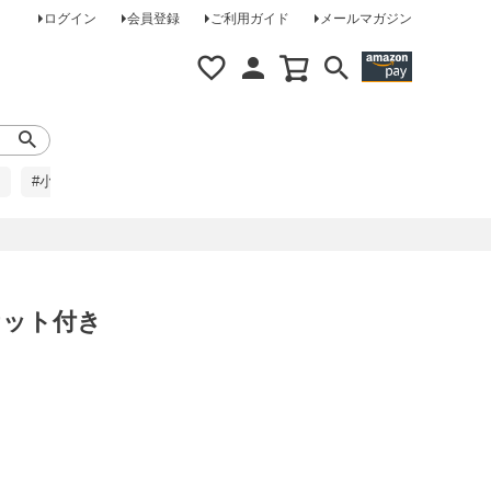
ログイン
会員登録
ご利用ガイド
メールマガジン
#小柄な方に
#レインコート
#ほめられ草履
ポケット付き