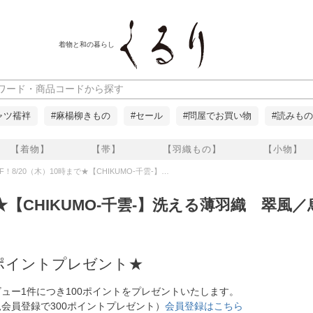
着物と和の暮らし
ャツ襦袢
#麻楊柳きもの
#セール
#問屋でお買い物
#読みもの
【着物】
【帯】
【羽織もの】
【小物】
0（木）10時まで★【CHIKUMO-千雲-】洗える薄羽織 翠風／烏羽色 くるりのレビュー
で★【CHIKUMO-千雲-】洗える薄羽織 翠風／
ポイントプレゼント★
ュー1件につき100ポイントをプレゼントいたします。
会員登録で300ポイントプレゼント）
会員登録はこちら