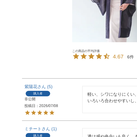
4.67
6
紫陽花
5
購入者
軽い、シワになりにくい、
非公開
いろいろ合わせやすいし
投稿日
2026/07/08
ミチート
1
購入者
透け感や色合いも良く、