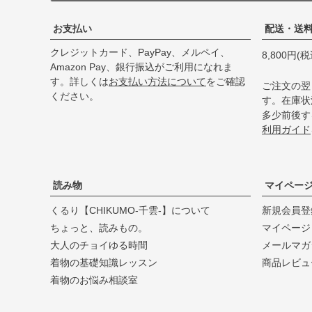
お支払い
配送・送
クレジットカード、PayPay、メルペイ、
8,800円
Amazon Pay、銀行振込がご利用になれま
す。詳しくは
お支払い方法について
をご確認
ご注文の翌
ください。
す。在庫状
多少前後す
利用ガイド
読み物
マイペー
くるり【CHIKUMO-千雲-】について
新規会員登
ちょっと、読みもの。
マイページ
大人のチョイゆる時間
メールマガ
着物の基礎知識レッスン
商品レビュ
着物のお悩み相談室