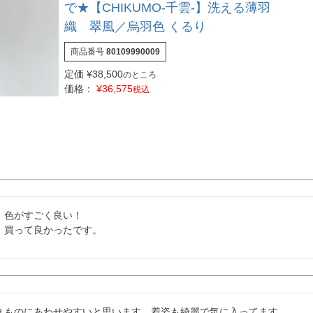
で★【CHIKUMO-千雲-】洗える薄羽
織 翠風／烏羽色 くるり
商品番号
80109990009
定価
¥
38,500
のところ
価格：
¥
36,575
税込
色がすごく良い！

、買って良かったです。
きものにあわせやすいと思います。着姿も綺麗で気に入ってます。