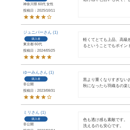
神奈川県
60代
女性
投稿日
2025/10/11
ジュニパー
1
購入者
軽くてとても上品、高級
東京都
60代
るということでもポイン
投稿日
2024/05/25
ゆーみん
1
購入者
黒より重くなりすぎない
非公開
秋になったら羽織るの楽
投稿日
2023/08/31
ミリ
1
購入者
色も透け感も素敵です。

非公開
洗えるのも安心です。