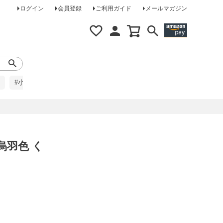
ログイン
会員登録
ご利用ガイド
メールマガジン
#小柄な方に
#レインコート
#ほめられ草履
烏羽色 く