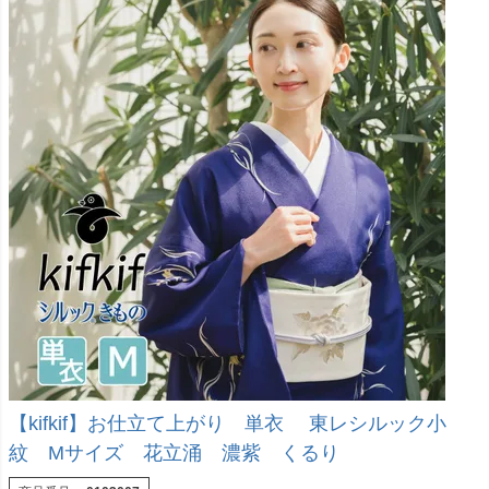
【kifkif】お仕立て上がり 単衣 東レシルック小
紋 Mサイズ 花立涌 濃紫 くるり