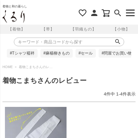
着物と和の暮らし
【着物】
【帯】
【羽織もの】
【小物】
#Tシャツ襦袢
#麻楊柳きもの
#セール
#問屋でお買い物
HOME
着物こまちさんのレビュー
着物こまちさんのレビュー
4
件中
1
-
4
件表示