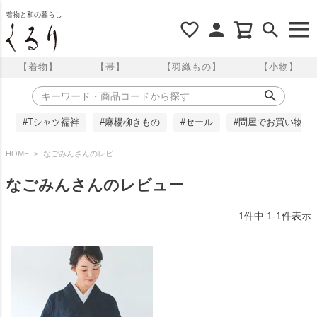
着物と和の暮らし
【着物】
【帯】
【羽織もの】
【小物】
#Tシャツ襦袢
#麻楊柳きもの
#セール
#問屋でお買い物
HOME
なごみんさんのレビュー
なごみんさんのレビュー
1
件中
1
-
1
件表示