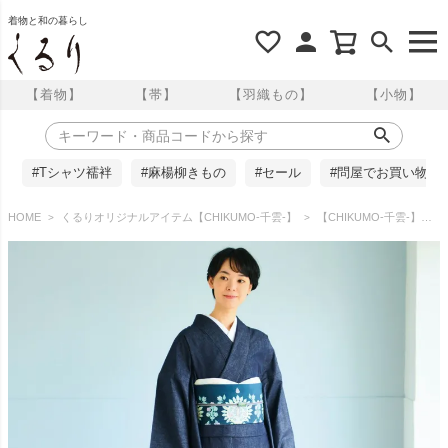
着物と和の暮らし
【着物】
【帯】
【羽織もの】
【小物】
#Tシャツ襦袢
#麻楊柳きもの
#セール
#問屋でお買い物
HOME
くるりオリジナルアイテム【CHIKUMO-千雲-】
【CHIKUMO-千雲-】大人のための艶感デニム着物 くるり