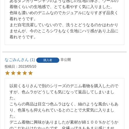
あるダンガリーシャツのような感じの生地の厚さ、ウールの
着物くらいの生地感で、とても着やすく気に入りました。

色味も濃いめのデニムなのでカジュアルになりすぎず品良く
着れそうです。

まだ自宅洗濯していないので、洗うとどうなるのかはわかり
ませんが、今のところシワもなく生地にハリ感があり上品に
なごみん
1
非公開
購入者
投稿日
2023/05/10
以前くるりさんで別のシリーズのデニム着物を購入したので
すが、色ムラがどうしても気になって返品してしまいまし
た。

こちらの商品は目立つ色ムラはなく、紬のような風合いもあ
り、色落ちも抑えられているとのことで大変気に入りまし
た。

デニム着物に興味がありましたが素材が綿１００％かどうか
のこだわりはなかったです。化繊っぽさもあまり感じませ