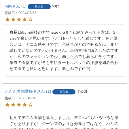
mini
1
50代
購入者
投稿日
2024/03/22
身長158cm前後の方で sizeがSまたはMで迷ってる方は、S 
sizeで良いと思います。少しゆったりした感じです。色と風
合いは、デニム感有りです。色落ちがどの位有るかは、まだ
試していないのでわかりません。お稽古用に購入したのです
が、和のファッションで少し崩した形でも着られそうです。
単衣の着物ですが冬も中にタートルネックの洋服を組み合わ
せて着ても良いと思います。楽しみです(^-^)
ふだん着物愛好者
1
非公開
購入者
投稿日
2023/10/20
初めてデニム着物を購入しました。デニムにもいろいろな厚
さがありますが、ジーンズのような分厚さではなく、ハリの