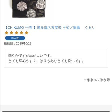
【CHIKUMO-千雲-】博多織名古屋帯 玉菊／墨黒 くるり
購入者
投稿日
2019/10/12
華やかですが品がよいです。

2
件中
1
-
2
件表示