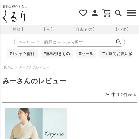
着物と和の暮らし
【着物】
【帯】
【羽織もの】
【小物】
#Tシャツ襦袢
#麻楊柳きもの
#セール
#問屋でお買い物
HOME
みーさんのレビュー
みーさんのレビュー
2
件中
1
-
2
件表示