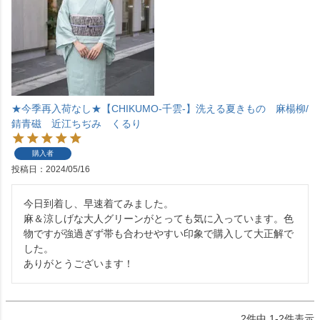
★今季再入荷なし★【CHIKUMO-千雲-】洗える夏きもの 麻楊柳/
錆青磁 近江ちぢみ くるり
購入者
投稿日
2024/05/16
今日到着し、早速着てみました。

麻＆涼しげな大人グリーンがとっても気に入っています。色
物ですが強過ぎず帯も合わせやすい印象で購入して大正解で
した。

ありがとうございます！
2
件中
1
-
2
件表示