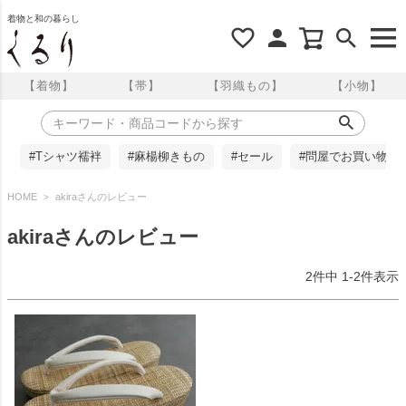
着物と和の暮らし
【着物】
【帯】
【羽織もの】
【小物】
#Tシャツ襦袢
#麻楊柳きもの
#セール
#問屋でお買い物
HOME
akiraさんのレビュー
akiraさんのレビュー
2
件中
1
-
2
件表示