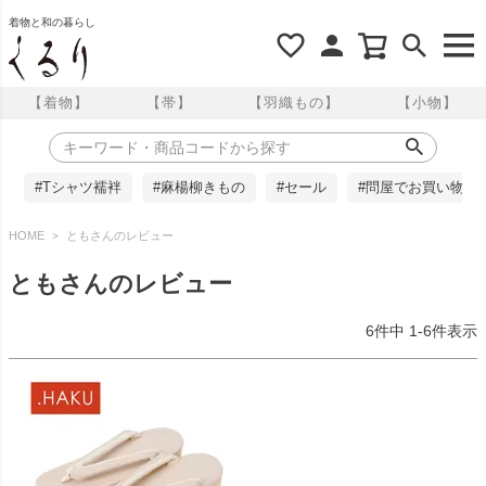
着物と和の暮らし
【着物】
【帯】
【羽織もの】
【小物】
#Tシャツ襦袢
#麻楊柳きもの
#セール
#問屋でお買い物
HOME
ともさんのレビュー
ともさんのレビュー
6
件中
1
-
6
件表示