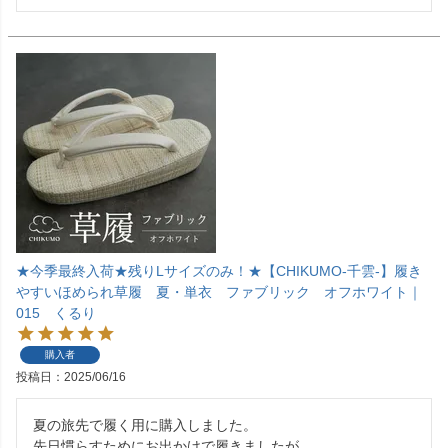
★今季最終入荷★残りLサイズのみ！★【CHIKUMO-千雲-】履き
やすいほめられ草履 夏・単衣 ファブリック オフホワイト｜
015 くるり
購入者
投稿日
2025/06/16
夏の旅先で履く用に購入しました。

先日慣らすためにお出かけで履きましたが
