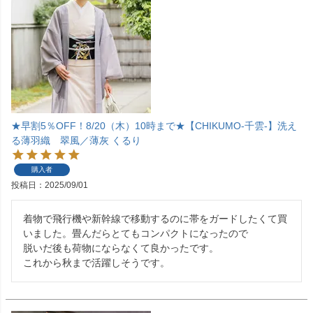
★早割5％OFF！8/20（木）10時まで★【CHIKUMO-千雲-】洗え
る薄羽織 翠風／薄灰 くるり
購入者
投稿日
2025/09/01
着物で飛行機や新幹線で移動するのに帯をガードしたくて買
いました。畳んだらとてもコンパクトになったので

脱いだ後も荷物にならなくて良かったです。

これから秋まで活躍しそうです。