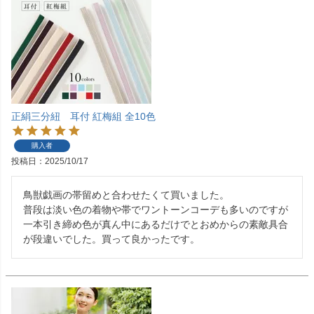
正絹三分紐 耳付 紅梅組 全10色
購入者
投稿日
2025/10/17
鳥獣戯画の帯留めと合わせたくて買いました。

普段は淡い色の着物や帯でワントーンコーデも多いのですが
一本引き締め色が真ん中にあるだけでとおめからの素敵具合
が段違いでした。買って良かったです。