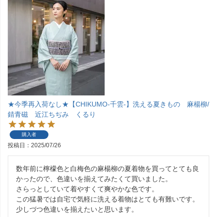
★今季再入荷なし★【CHIKUMO-千雲-】洗える夏きもの 麻楊柳/
錆青磁 近江ちぢみ くるり
購入者
投稿日
2025/07/26
数年前に檸檬色と白梅色の麻楊柳の夏着物を買ってとても良
かったので、色違いを揃えてみたくて買いました。

さらっとしていて着やすくて爽やかな色です。

この猛暑では自宅で気軽に洗える着物はとても有難いです。

少しづつ色違いを揃えたいと思います。