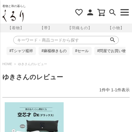
着物と和の暮らし
【着物】
【帯】
【羽織もの】
【小物】
#Tシャツ襦袢
#麻楊柳きもの
#セール
#問屋でお買い物
HOME
ゆきさんのレビュー
ゆきさんのレビュー
1
件中
1
-
1
件表示