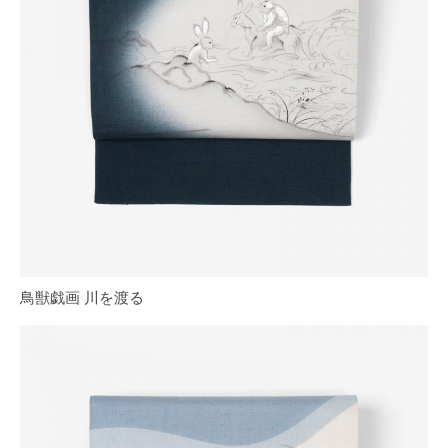
鳥獣戯画 川を渡る