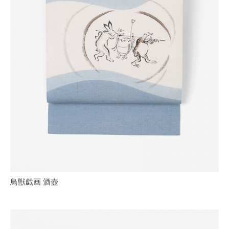
鳥獣戯画 酒壺