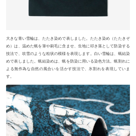
大きな青い雪輪は、たたき染めで表しました。たたき染め（たたきぞ
め）は、温めた蝋を筆や刷毛に含ませ、生地に叩き落として防染する
技法で、吹雪のような粒状の模様を表現します。白い雪輪は、蝋結染
めで表しました。蝋結染めは、蝋を防染に用いる染色方法。蝋割れに
よる無作為な自然の風合いを活かす技法で、氷割れを表現していま
す。