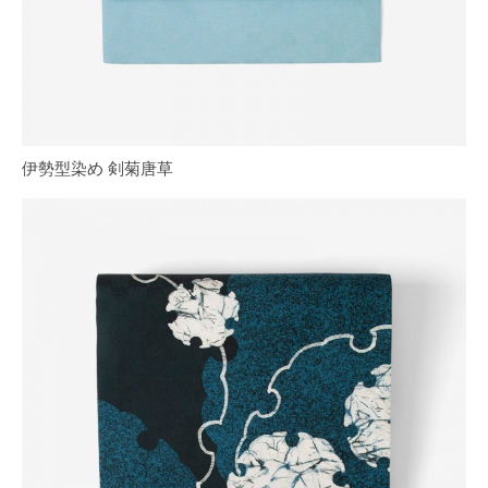
伊勢型染め 剣菊唐草