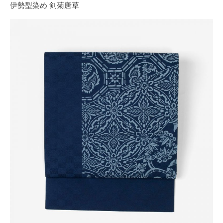
伊勢型染め 剣菊唐草