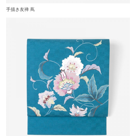
手描き友禅 蔦