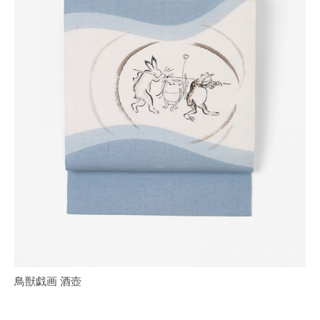
鳥獣戯画 酒壺