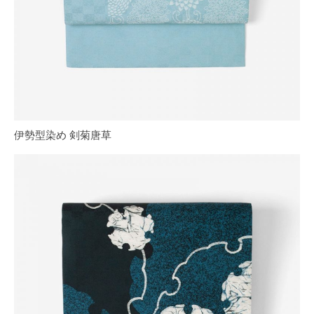
伊勢型染め 剣菊唐草