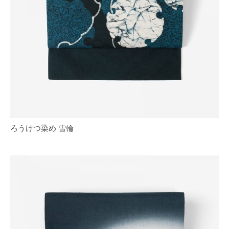
ろうけつ染め 雪輪