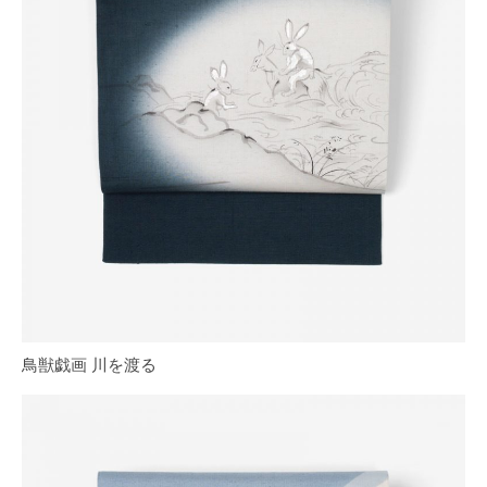
鳥獣戯画 川を渡る