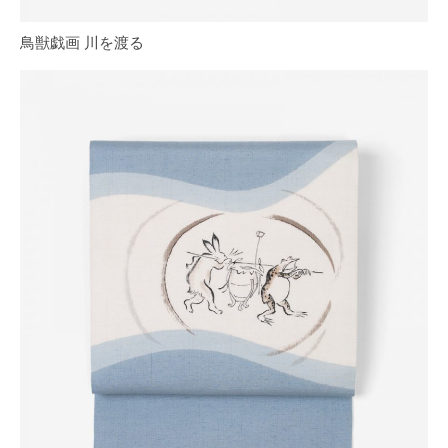
鳥獣戯画 川を渡る