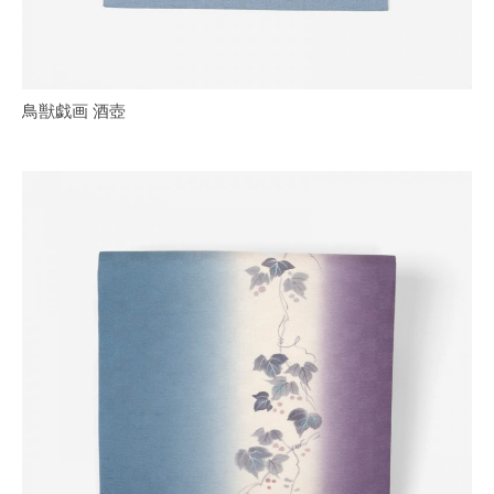
鳥獣戯画 酒壺