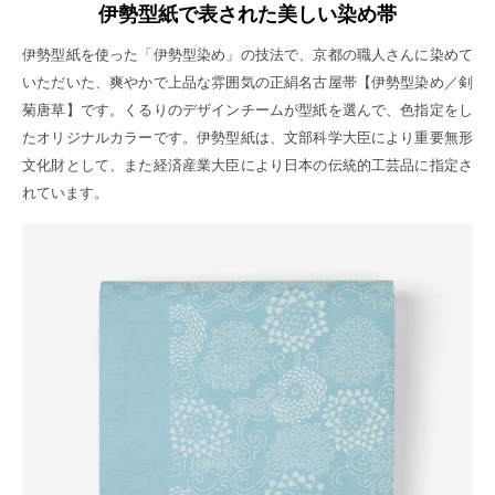
伊勢型紙で表された美しい染め帯
伊勢型紙を使った「伊勢型染め」の技法で、京都の職人さんに染めて
いただいた、爽やかで上品な雰囲気の正絹名古屋帯【伊勢型染め／剣
菊唐草】です。くるりのデザインチームが型紙を選んで、色指定をし
たオリジナルカラーです。伊勢型紙は、文部科学大臣により重要無形
文化財として、また経済産業大臣により日本の伝統的工芸品に指定さ
れています。