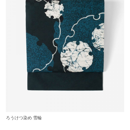
ろうけつ染め 雪輪