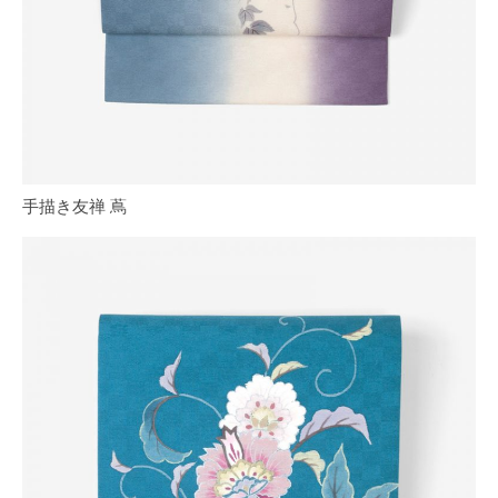
手描き友禅 蔦