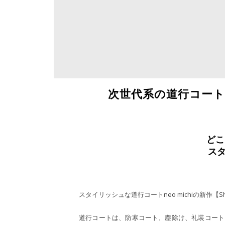
次世代系の道行コートne
どこ
ス
スタイリッシュな道行コートneo michiの新作【S
道行コートは、防寒コート、塵除け、礼装コート