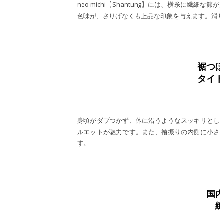
neo michi【Shantung】には、横糸に
色味が、さりげなくも上品な印象を与えます。滑
裾つ
タイ
身頃がダブつかず、体に沿うようなスッキリとし
ルエットが魅力です。また、袖振りの内側に小さ
す。
国