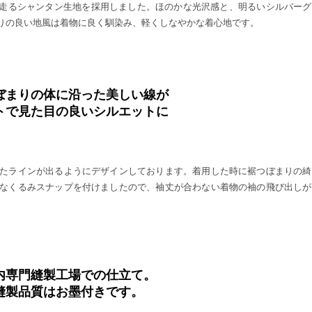
繊細な節が走るシャンタン生地を採用しました。ほのかな光沢感と、明るいシルバー
りの良い地風は着物に良く馴染み、軽くしなやかな着心地です。
ぼまりの体に沿った美しい線が
トで見た目の良いシルエットに
たラインが出るようにデザインしております。着用した時に裾つぼまりの綺
なくるみスナップを付けましたので、袖丈が合わない着物の袖の飛び出しが
内専門縫製工場での仕立て。
縫製品質はお墨付きです。