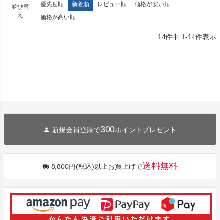
優先度順
新着順
レビュー順
価格が安い順
並び替
え
価格が高い順
14
件中
1
-
14
件表示
300
新規会員登録で
ポイントプレゼント
送料無料
8,800円(税込)以上お買上げで