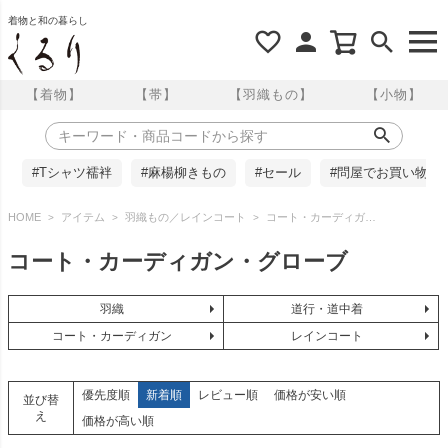
着物と和の暮らし
【着物】
【帯】
【羽織もの】
【小物】
#Tシャツ襦袢
#麻楊柳きもの
#セール
#問屋でお買い物
HOME
アイテム
羽織もの／レインコート
コート・カーディガン・グローブ
コート・カーディガン・グローブ
羽織
道行・道中着
コート・カーディガン
レインコート
優先度順
新着順
レビュー順
価格が安い順
並び替
え
価格が高い順