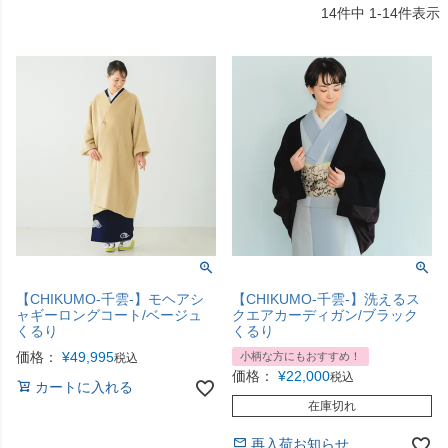
14
件中
1
-
14
件表示
【CHIKUMO-千雲-】モヘアシ
【CHIKUMO-千雲-】洗えるス
ャギーロングコート/ベージュ
クエアカーディガン/ブラック
くるり
くるり
価格：
¥
49,995
小柄な方にもおすすめ！
税込
価格：
¥
22,000
税込
カートに入れる
在庫切れ
再入荷お知らせ