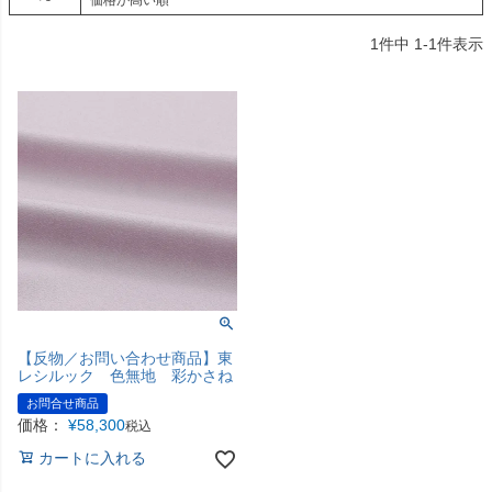
価格が高い順
1
件中
1
-
1
件表示
【反物／お問い合わせ商品】東
レシルック 色無地 彩かさね
お問合せ商品
価格：
¥
58,300
税込
カートに入れる