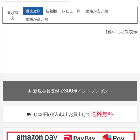
優先度順
新着順
レビュー順
価格が安い順
並び替
え
価格が高い順
1
件中
1
-
1
件表示
300
新規会員登録で
ポイントプレゼント
送料無料
8,800円(税込)以上お買上げで