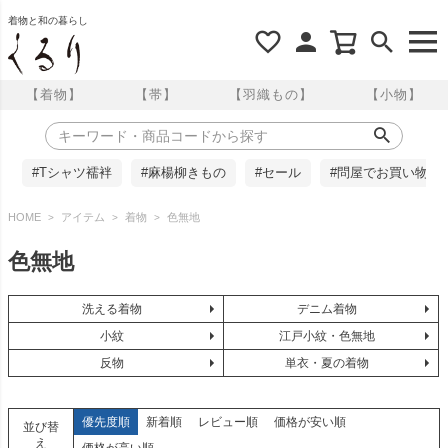
着物と和の暮らし
【着物】
【帯】
【羽織もの】
【小物】
#Tシャツ襦袢
#麻楊柳きもの
#セール
#問屋でお買い物
HOME
アイテム
着物
色無地
色無地
洗える着物
デニム着物
小紋
江戸小紋・色無地
反物
単衣・夏の着物
優先度順
新着順
レビュー順
価格が安い順
並び替
え