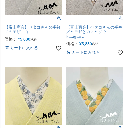
【富士商会】ペタコさんの半衿
【富士商会】ペタコさんの半衿
／ミモザ 白
／ミモザとカスミソウ
katagawa
価格：
¥
5,830
税込
価格：
¥
5,830
税込
カートに入れる
カートに入れる