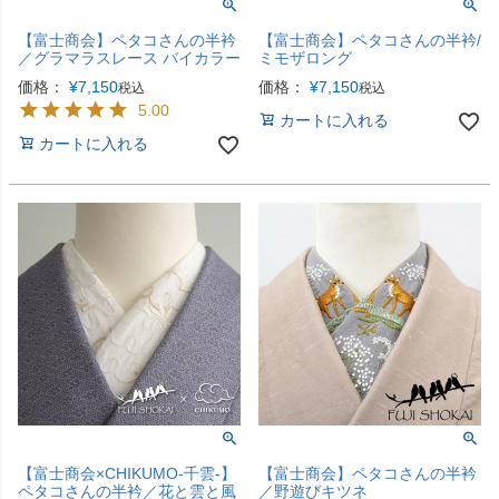
【富士商会】ペタコさんの半衿
【富士商会】ペタコさんの半衿/
／グラマラスレース バイカラー
ミモザロング
価格：
¥
7,150
価格：
¥
7,150
税込
税込
5.00
カートに入れる
カートに入れる
【富士商会×CHIKUMO-千雲-】
【富士商会】ペタコさんの半衿
ペタコさんの半衿／花と雲と風
／野遊びキツネ