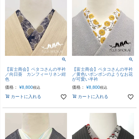
【富士商会】ペタコさんの半衿
【富士商会】ペタコさんの半衿
／向日葵 カンフィーリネン紺
／黄色いポンポンのようなお花
色
が可愛い半衿
価格：
¥
8,800
価格：
¥
8,800
税込
税込
カートに入れる
カートに入れる