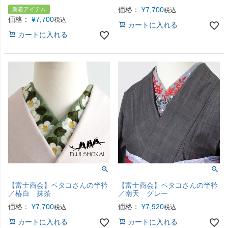
価格：
¥
7,700
新着アイテム
税込
価格：
¥
7,700
税込
カートに入れる
カートに入れる
【富士商会】ペタコさんの半衿
【富士商会】ペタコさんの半衿
／椿白 抹茶
／南天 グレー
価格：
¥
7,700
価格：
¥
7,920
税込
税込
カートに入れる
カートに入れる