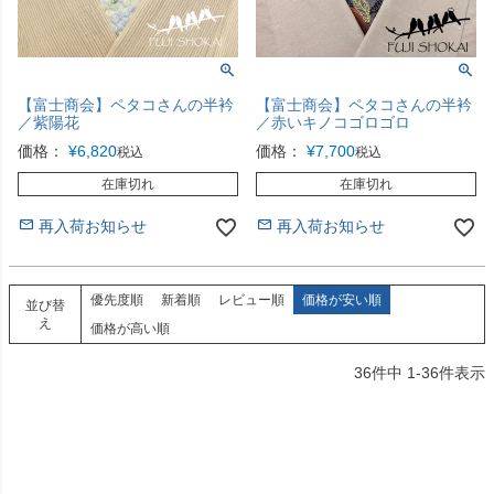
【富士商会】ペタコさんの半衿
【富士商会】ペタコさんの半衿
／紫陽花
／赤いキノコゴロゴロ
価格：
¥
6,820
価格：
¥
7,700
税込
税込
在庫切れ
在庫切れ
再入荷お知らせ
再入荷お知らせ
優先度順
新着順
レビュー順
価格が安い順
並び替
え
価格が高い順
36
件中
1
-
36
件表示