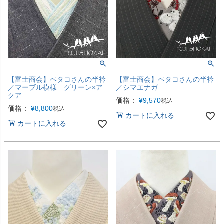
【富士商会】ペタコさんの半衿
【富士商会】ペタコさんの半衿
／マーブル模様 グリーン×ア
／シマエナガ
クア
価格：
¥
9,570
税込
価格：
¥
8,800
税込
カートに入れる
カートに入れる