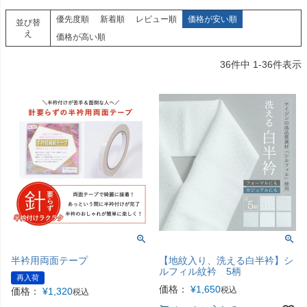
優先度順
新着順
レビュー順
価格が安い順
並び替
え
価格が高い順
36
件中
1
-
36
件表示
半衿用両面テープ
【地紋入り、洗える白半衿】シ
ルフィル紋衿 5柄
再入荷
価格：
¥
1,650
税込
価格：
¥
1,320
税込