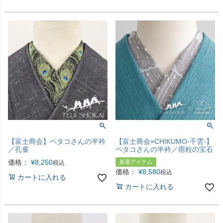
【富士商会】ペタコさんの半衿
【富士商会×CHIKUMO-千雲-】
／孔雀
ペタコさんの半衿／雨粒の宝石
価格：
¥
8,250
新着アイテム
税込
価格：
¥
8,580
税込
カートに入れる
カートに入れる