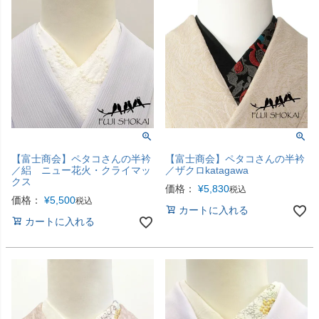
【富士商会】ペタコさんの半衿
【富士商会】ペタコさんの半衿
／絽 ニュー花火・クライマッ
／ザクロkatagawa
クス
価格：
¥
5,830
税込
価格：
¥
5,500
税込
カートに入れる
カートに入れる