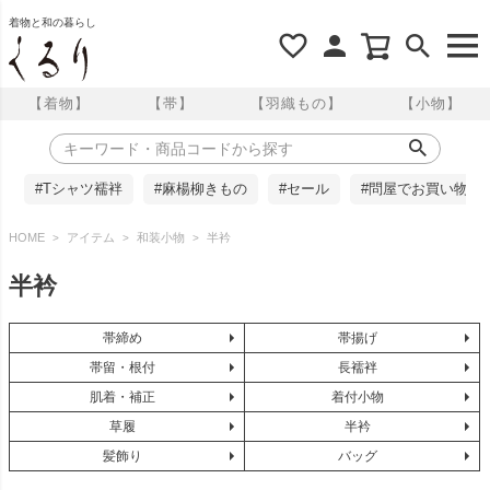
着物と和の暮らし
【着物】
【帯】
【羽織もの】
【小物】
#Tシャツ襦袢
#麻楊柳きもの
#セール
#問屋でお買い物
HOME
アイテム
和装小物
半衿
半衿
帯締め
帯揚げ
帯留・根付
長襦袢
肌着・補正
着付小物
草履
半衿
髪飾り
バッグ