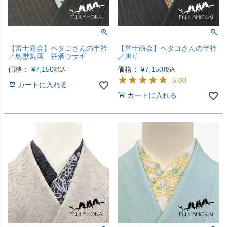
【富士商会】ペタコさんの半衿
【富士商会】ペタコさんの半衿
／鳥獣戯画 笹酒ウサギ
／唐草
価格：
¥
7,150
価格：
¥
7,150
税込
税込
5.00
カートに入れる
カートに入れる