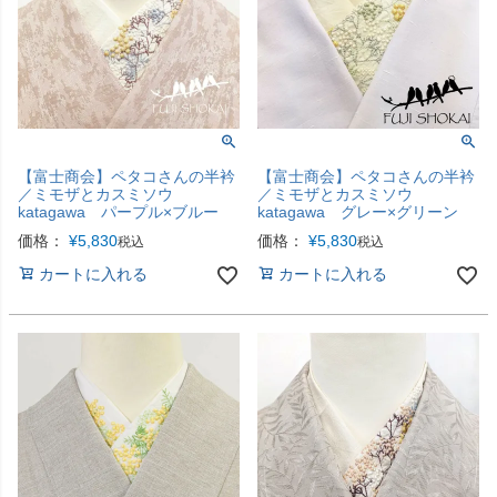
【富士商会】ペタコさんの半衿
【富士商会】ペタコさんの半衿
／ミモザとカスミソウ
／ミモザとカスミソウ
katagawa パープル×ブルー
katagawa グレー×グリーン
価格：
¥
5,830
価格：
¥
5,830
税込
税込
カートに入れる
カートに入れる