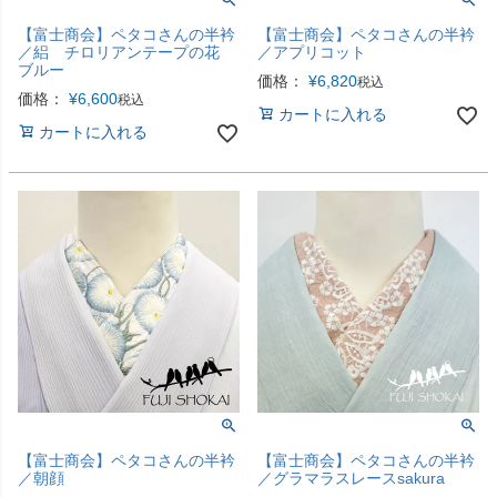
【富士商会】ペタコさんの半衿
【富士商会】ペタコさんの半衿
／絽 チロリアンテープの花
／アプリコット
ブルー
価格：
¥
6,820
税込
価格：
¥
6,600
税込
カートに入れる
カートに入れる
【富士商会】ペタコさんの半衿
【富士商会】ペタコさんの半衿
／朝顔
／グラマラスレースsakura