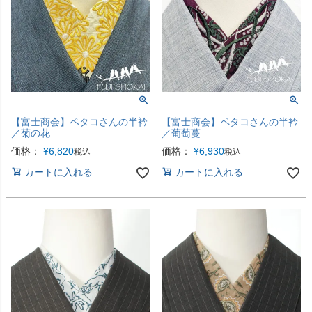
【富士商会】ペタコさんの半衿
【富士商会】ペタコさんの半衿
／菊の花
／葡萄蔓
価格：
¥
6,820
価格：
¥
6,930
税込
税込
カートに入れる
カートに入れる