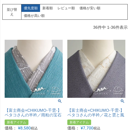
優先度順
新着順
レビュー順
価格が安い順
並び替
え
価格が高い順
36
件中
1
-
36
件表示
【富士商会×CHIKUMO-千雲-】
【富士商会×CHIKUMO-千雲-】
ペタコさんの半衿／雨粒の宝石
ペタコさんの半衿／花と雲と風
新着アイテム
新着アイテム
価格：
¥
8,580
価格：
¥
7,700
税込
税込