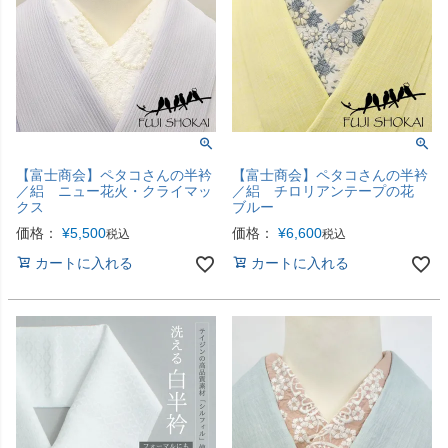
【富士商会】ペタコさんの半衿
【富士商会】ペタコさんの半衿
／絽 ニュー花火・クライマッ
／絽 チロリアンテープの花
クス
ブルー
価格：
¥
5,500
価格：
¥
6,600
税込
税込
カートに入れる
カートに入れる