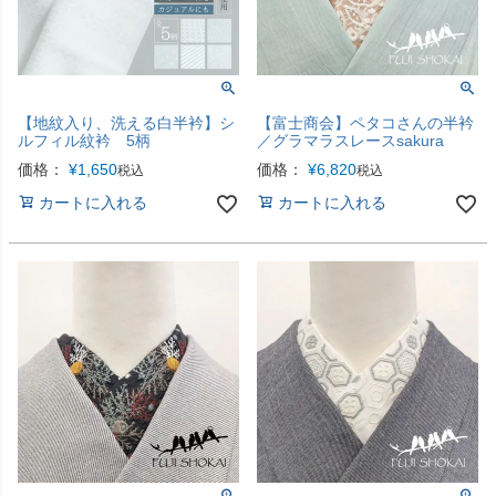
【地紋入り、洗える白半衿】シ
【富士商会】ペタコさんの半衿
ルフィル紋衿 5柄
／グラマラスレースsakura
価格：
¥
1,650
価格：
¥
6,820
税込
税込
カートに入れる
カートに入れる