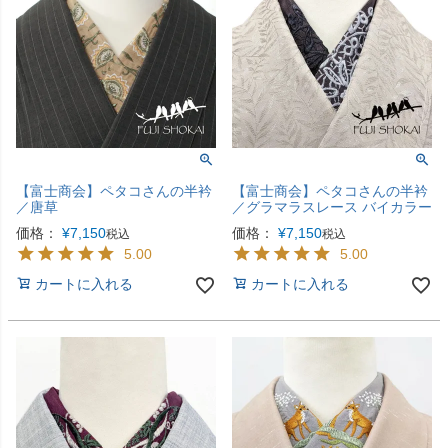
【富士商会】ペタコさんの半衿
【富士商会】ペタコさんの半衿
／唐草
／グラマラスレース バイカラー
価格：
¥
7,150
価格：
¥
7,150
税込
税込
5.00
5.00
カートに入れる
カートに入れる