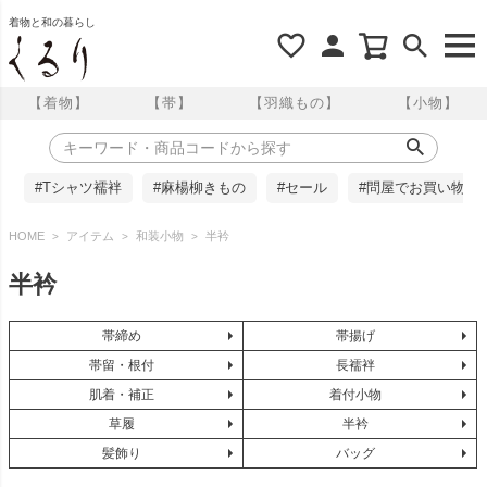
着物と和の暮らし
【着物】
【帯】
【羽織もの】
【小物】
#Tシャツ襦袢
#麻楊柳きもの
#セール
#問屋でお買い物
HOME
アイテム
和装小物
半衿
半衿
帯締め
帯揚げ
帯留・根付
長襦袢
肌着・補正
着付小物
草履
半衿
髪飾り
バッグ