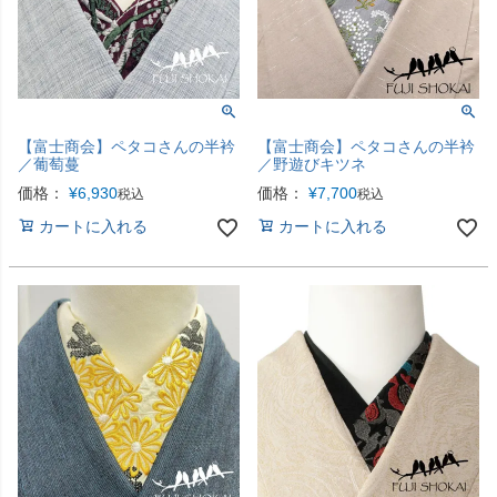
【富士商会】ペタコさんの半衿
【富士商会】ペタコさんの半衿
／葡萄蔓
／野遊びキツネ
価格：
¥
6,930
価格：
¥
7,700
税込
税込
カートに入れる
カートに入れる