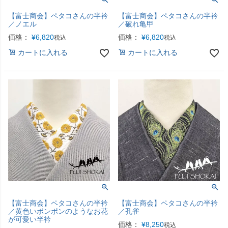
【富士商会】ペタコさんの半衿
【富士商会】ペタコさんの半衿
／ノエル
／破れ亀甲
価格：
¥
6,820
価格：
¥
6,820
税込
税込
カートに入れる
カートに入れる
【富士商会】ペタコさんの半衿
【富士商会】ペタコさんの半衿
／黄色いポンポンのようなお花
／孔雀
が可愛い半衿
価格：
¥
8,250
税込