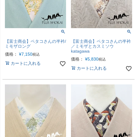
【富士商会】ペタコさんの半衿/
【富士商会】ペタコさんの半衿
ミモザロング
／ミモザとカスミソウ
katagawa
価格：
¥
7,150
税込
価格：
¥
5,830
税込
カートに入れる
カートに入れる