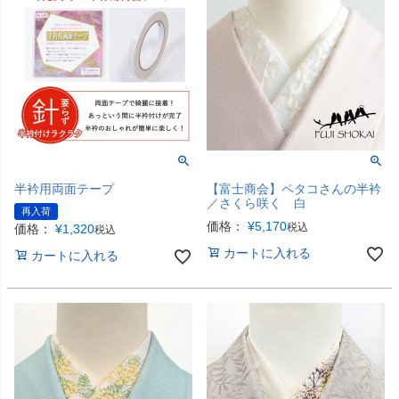
半衿用両面テープ
【富士商会】ペタコさんの半衿
／さくら咲く 白
再入荷
価格：
¥
5,170
税込
価格：
¥
1,320
税込
カートに入れる
カートに入れる