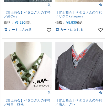
【富士商会】ペタコさんの半衿
【富士商会】ペタコさんの半衿
／菊の花
／ザクロkatagawa
価格：
¥
6,820
価格：
¥
5,830
税込
税込
カートに入れる
カートに入れる
【富士商会】ペタコさんの半衿
【富士商会】ペタコさんの半衿
／椿白 抹茶
／南天 グレー