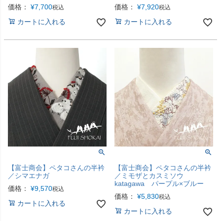
価格：
¥
7,700
価格：
¥
7,920
税込
税込
カートに入れる
カートに入れる
【富士商会】ペタコさんの半衿
【富士商会】ペタコさんの半衿
／シマエナガ
／ミモザとカスミソウ
katagawa パープル×ブルー
価格：
¥
9,570
税込
価格：
¥
5,830
税込
カートに入れる
カートに入れる