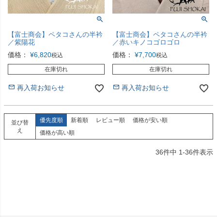
【富士商会】ペタコさんの半衿
【富士商会】ペタコさんの半衿
／紫陽花
／赤いキノコゴロゴロ
価格：
¥
6,820
価格：
¥
7,700
税込
税込
在庫切れ
在庫切れ
再入荷お知らせ
再入荷お知らせ
優先度順
新着順
レビュー順
価格が安い順
並び替
え
価格が高い順
36
件中
1
-
36
件表示