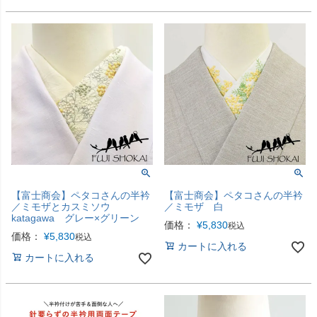
【富士商会】ペタコさんの半衿
【富士商会】ペタコさんの半衿
／ミモザとカスミソウ
／ミモザ 白
katagawa グレー×グリーン
価格：
¥
5,830
税込
価格：
¥
5,830
税込
カートに入れる
カートに入れる