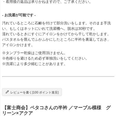
・着用後の返品は承りかねますので、ご了承ください。
- お洗濯が可能です -
汚れているところに石鹸を付けて部分洗いをします。そのまま手洗
い、もしくはネットにいれて洗濯機へ。脱水は30秒です。
濡れているときにすぐにアイロンをかけてから干して乾かします。
バスタオルを畳んでふかふかにしたところに半衿を裏返しておき、
アイロンかけます。
※タンブラー乾燥はご使用頂けません。
※色移りを避けるため必ず単独洗いをしてください。
※洗濯により多少縮むことがあります。
レビューを書く[100 ポイント進呈]
【富士商会】ペタコさんの半衿 ／マーブル模様 グ
リーン×アクア