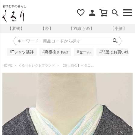
着物と和の暮らし
【着物】
【帯】
【羽織もの】
【小物】
#Tシャツ襦袢
#麻楊柳きもの
#セール
#問屋でお買い物
HOME
くるりセレクトブランド
【富士商会】ペタコさんの半衿 ／マーブル模様 グリーン×アクア