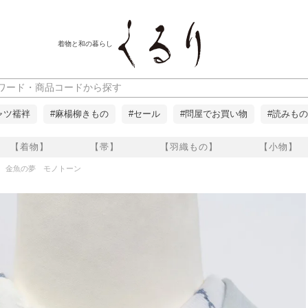
着物と和の暮らし
ャツ襦袢
#麻楊柳きもの
#セール
#問屋でお買い物
#読みもの
【着物】
【帯】
【羽織もの】
【小物】
絽 金魚の夢 モノトーン