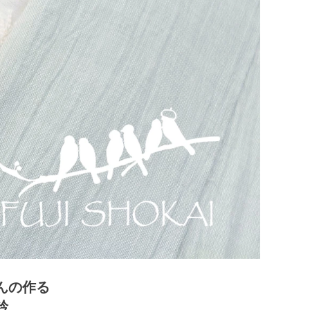
んの作る
衿