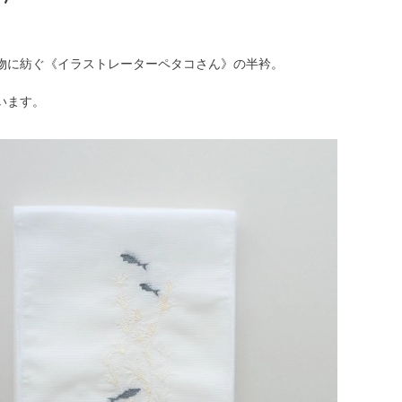
物に紡ぐ《イラストレーターペタコさん》の半衿。
います。