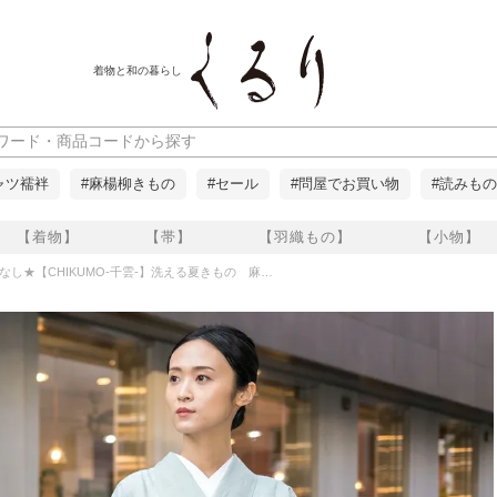
着物と和の暮らし
ャツ襦袢
#麻楊柳きもの
#セール
#問屋でお買い物
#読みもの
【着物】
【帯】
【羽織もの】
【小物】
CHIKUMO-千雲-】洗える夏きもの 麻楊柳/錆青磁 近江ちぢみ くるり