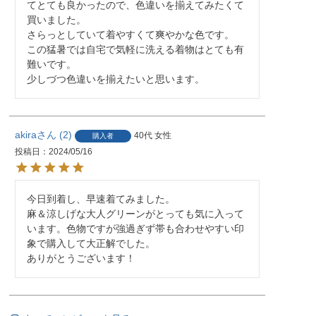
てとても良かったので、色違いを揃えてみたくて
買いました。

さらっとしていて着やすくて爽やかな色です。

この猛暑では自宅で気軽に洗える着物はとても有
難いです。

少しづつ色違いを揃えたいと思います。
akira
2
40代
女性
購入者
投稿日
2024/05/16
今日到着し、早速着てみました。

麻＆涼しげな大人グリーンがとっても気に入って
います。色物ですが強過ぎず帯も合わせやすい印
象で購入して大正解でした。

ありがとうございます！