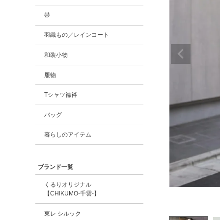
帯
羽織もの／レインコート
和装小物
履物
Tシャツ襦袢
バッグ
暮らしのアイテム
ブランド一覧
くるりオリジナル
【CHIKUMO-千雲-】
東レ シルック