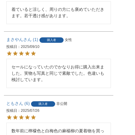
着ていると涼しく、周りの方にも褒めていただき
ます。若干透け感があります。
まさやん
1
女性
購入者
投稿日
2025/09/10
セールになっていたのでかなりお得に購入出来ま
した。実物も写真と同じで素敵でした。色違いも
検討しています。
とも
6
非公開
購入者
投稿日
2025/07/26
数年前に檸檬色と白梅色の麻楊柳の夏着物を買っ