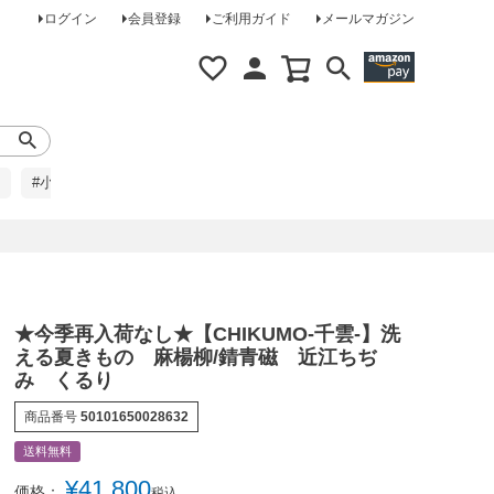
ログイン
会員登録
ご利用ガイド
メールマガジン
#小柄な方に
#レインコート
#ほめられ草履
★今季再入荷なし★【CHIKUMO-千雲-】洗
える夏きもの 麻楊柳/錆青磁 近江ちぢ
み くるり
商品番号
50101650028632
送料無料
¥
41,800
価格：
税込