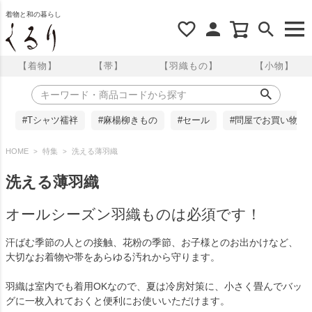
着物と和の暮らし
【着物】
【帯】
【羽織もの】
【小物】
#Tシャツ襦袢
#麻楊柳きもの
#セール
#問屋でお買い物
HOME
特集
洗える薄羽織
洗える薄羽織
オールシーズン羽織ものは必須です！
汗ばむ季節の人との接触、花粉の季節、お子様とのお出かけなど、
大切なお着物や帯をあらゆる汚れから守ります。
羽織は室内でも着用OKなので、夏は冷房対策に、小さく畳んでバッ
グに一枚入れておくと便利にお使いいただけます。