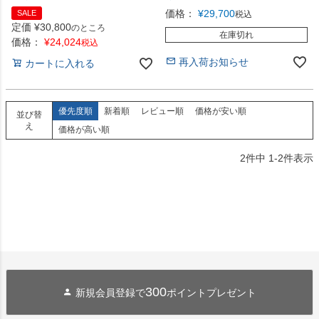
価格：
¥
29,700
SALE
税込
定価
¥
30,800
のところ
在庫切れ
価格：
¥
24,024
税込
再入荷お知らせ
カートに入れる
優先度順
新着順
レビュー順
価格が安い順
並び替
え
価格が高い順
2
件中
1
-
2
件表示
300
新規会員登録で
ポイントプレゼント