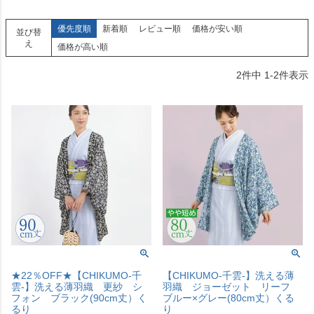
優先度順
新着順
レビュー順
価格が安い順
並び替
え
価格が高い順
2
件中
1
-
2
件表示
★22％OFF★【CHIKUMO-千
【CHIKUMO-千雲-】洗える薄
雲-】洗える薄羽織 更紗 シ
羽織 ジョーゼット リーフ
フォン ブラック(90cm丈）く
ブルー×グレー(80cm丈）くる
るり
り