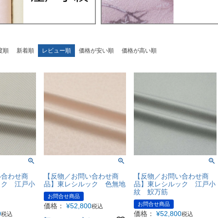
度順
新着順
レビュー順
価格が安い順
価格が高い順
い合わせ商
【反物／お問い合わせ商
【反物／お問い合わせ商
ック 江戸小
品】東レシルック 色無地
品】東レシルック 江戸小
紋 鮫万筋
お問合せ商品
お問合せ商品
価格：
¥
52,800
税込
0
価格：
¥
52,800
税込
税込