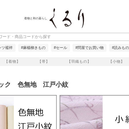
着物と和の暮らし
ャツ襦袢
#麻楊柳きもの
#セール
#問屋でお買い物
#読みもの
【着物】
【帯】
【羽織もの】
【小物】
ルック 色無地 江戸小紋