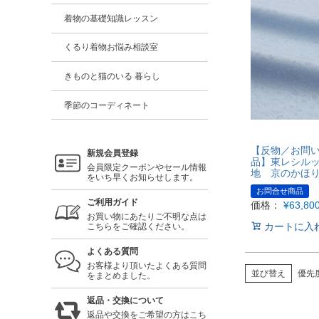
着物の基礎知識レッスン
くるり着物お悩み相談室
きものと猫のいる 暮らし
季節のコーディネート
【反物／お問
新規会員登録
品】東レシル
会員限定クーポンやセール情報
地 京のかほ
をいち早くお知らせします。
お問合せ商品
ご利用ガイド
価格：
¥
63,80
お買い物にあたりご不明な点は
カートに入
こちらをご確認ください。
よくある質問
お客様より頂いたよくある質問
並び替え
優先
をまとめました。
返品・交換について
返品や交換をご希望の方はこち