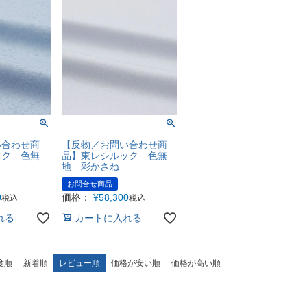
い合わせ商
【反物／お問い合わせ商
ック 色無
品】東レシルック 色無
り
地 彩かさね
お問合せ商品
0
価格：
¥
58,300
税込
税込
れる
カートに入れる
度順
新着順
レビュー順
価格が安い順
価格が高い順