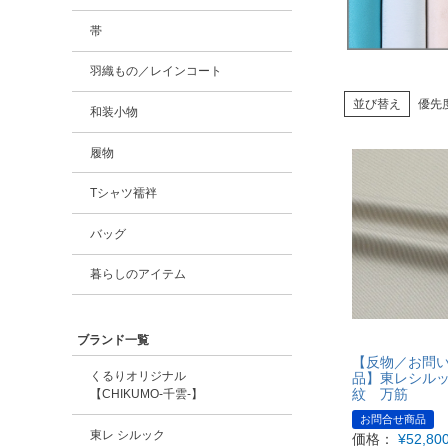
帯
羽織もの／レインコート
並び替え
優先
和装小物
履物
Tシャツ襦袢
バッグ
暮らしのアイテム
ブランド一覧
【反物／お問
くるりオリジナル
品】東レシル
紋 万筋
【CHIKUMO-千雲-】
お問合せ商品
東レ シルック
価格：
¥
52,80