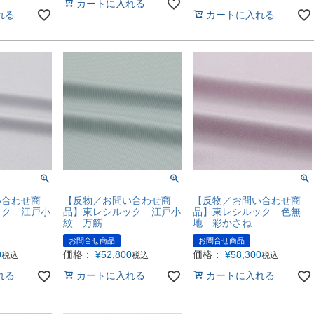
カートに入れる
れる
カートに入れる
い合わせ商
【反物／お問い合わせ商
【反物／お問い合わせ商
ック 江戸小
品】東レシルック 江戸小
品】東レシルック 色無
紋 万筋
地 彩かさね
お問合せ商品
お問合せ商品
0
価格：
¥
52,800
価格：
¥
58,300
税込
税込
税込
れる
カートに入れる
カートに入れる