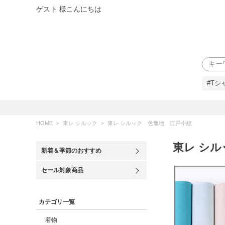
ゲスト 様こんにちは
検索
#Tシ
HOME
東レ シルック
東レ シルック 色無地 江戸小紋
東レ シ
新着＆季節のおすすめ
セール対象商品
カテゴリ一覧
着物