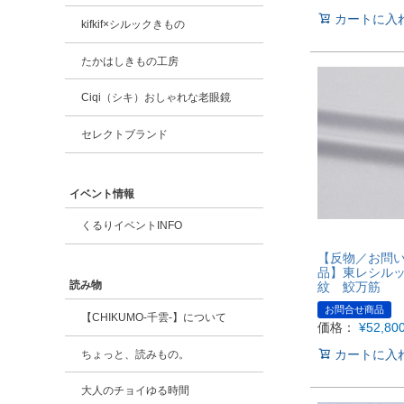
カートに入
kifkif×シルックきもの
たかはしきもの工房
Ciqi（シキ）おしゃれな老眼鏡
セレクトブランド
イベント情報
くるりイベントINFO
【反物／お問
品】東レシル
読み物
紋 鮫万筋
お問合せ商品
【CHIKUMO-千雲-】について
価格：
¥
52,80
カートに入
ちょっと、読みもの。
大人のチョイゆる時間