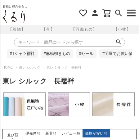
着物と和の暮らし
【着物】
【帯】
【羽織もの】
【小物】
#Tシャツ襦袢
#麻楊柳きもの
#セール
#問屋でお買い物
HOME
東レ シルック
東レ シルック 長襦袢
東レ シルック 長襦袢
優先度順
新着順
レビュー順
価格が安い順
並び替