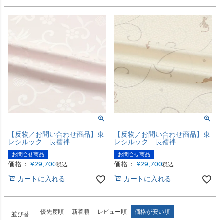
【反物／お問い合わせ商品】東
【反物／お問い合わせ商品】東
レシルック 長襦袢
レシルック 長襦袢
お問合せ商品
お問合せ商品
価格：
¥
29,700
価格：
¥
29,700
税込
税込
カートに入れる
カートに入れる
優先度順
新着順
レビュー順
価格が安い順
並び替