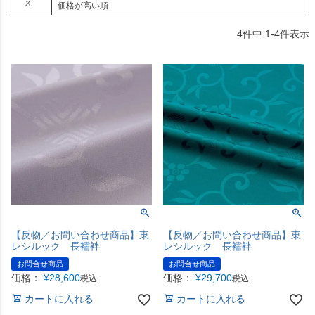
え
価格が高い順
4
件中
1
-
4
件表示
【反物／お問い合わせ商品】東
【反物／お問い合わせ商品】東
レシルック 長襦袢
レシルック 長襦袢
お問合せ商品
お問合せ商品
価格：
¥
28,600
価格：
¥
29,700
税込
税込
カートに入れる
カートに入れる