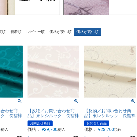
度順
新着順
レビュー順
価格が安い順
価格が高い順
い合わせ商
【反物／お問い合わせ商
【反物／お問い合わせ商
ック 長襦袢
品】東レシルック 長襦袢
品】東レシルック 長襦袢
お問合せ商品
お問合せ商品
0
価格：
¥
29,700
価格：
¥
29,700
税込
税込
税込