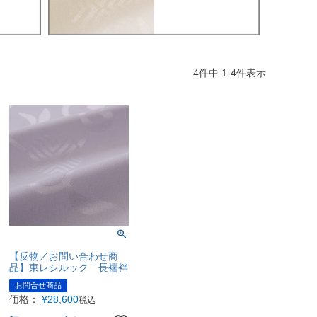
4
件中
1
-
4
件表示
【反物／お問い合わせ商
品】東レシルック 長襦袢
お問合せ商品
価格：
¥
28,600
税込