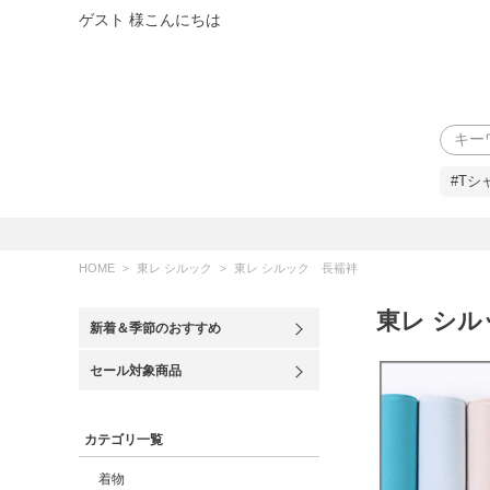
ゲスト 様こんにちは
検索
#Tシ
HOME
東レ シルック
東レ シルック 長襦袢
東レ シ
新着＆季節のおすすめ
セール対象商品
カテゴリ一覧
着物