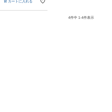
カートに入れる
4
件中
1
-
4
件表示