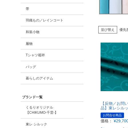
帯
羽織もの／レインコート
並び替え
優先
和装小物
履物
Tシャツ襦袢
バッグ
暮らしのアイテム
ブランド一覧
【反物／お問
くるりオリジナル
品】東レシル
【CHIKUMO-千雲-】
お問合せ商品
価格：
¥
29,70
東レ シルック