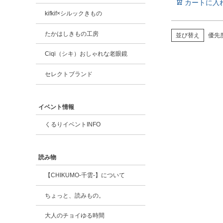
カートに入
kifkif×シルックきもの
たかはしきもの工房
並び替え
優先
Ciqi（シキ）おしゃれな老眼鏡
セレクトブランド
イベント情報
くるりイベントINFO
読み物
【CHIKUMO-千雲-】について
ちょっと、読みもの。
大人のチョイゆる時間