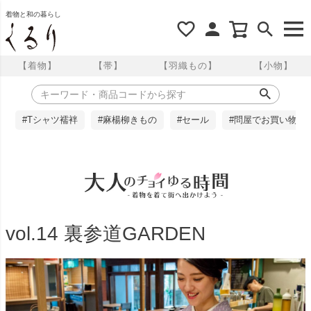
着物と和の暮らし
【着物】
【帯】
【羽織もの】
【小物】
#Tシャツ襦袢
#麻楊柳きもの
#セール
#問屋でお買い物
vol.14 裏参道GARDEN