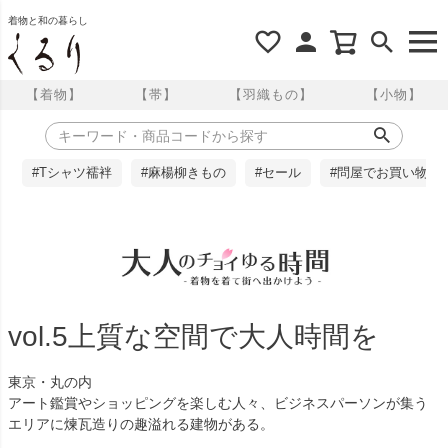
着物と和の暮らし
【着物】
【帯】
【羽織もの】
【小物】
#Tシャツ襦袢
#麻楊柳きもの
#セール
#問屋でお買い物
vol.5上質な空間で大人時間を
東京・丸の内
アート鑑賞やショッピングを楽しむ人々、ビジネスパーソンが集う
エリアに煉瓦造りの趣溢れる建物がある。