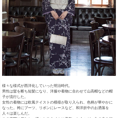
様々な様式が西洋化していった明治時代。
男性は髷を断ち短髪になり、洋服や着物に合わせて山高帽などの帽
子が流行した。
女性の着物には欧風テイストの模様が取り入られ、色柄が華やかに
なった。袴にブーツ、リボンにレースなど、和洋折中のお洒落を
人々は楽しんだ。