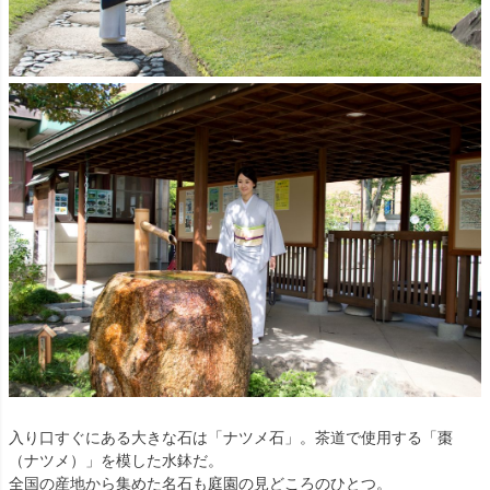
入り口すぐにある大きな石は「ナツメ石」。茶道で使用する「棗
（ナツメ）」を模した水鉢だ。
全国の産地から集めた名石も庭園の見どころのひとつ。