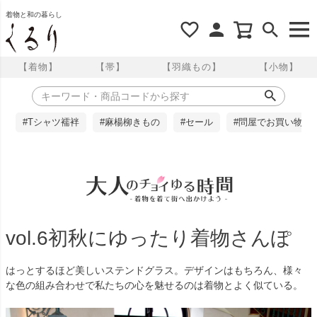
着物と和の暮らし
【着物】
【帯】
【羽織もの】
【小物】
#Tシャツ襦袢
#麻楊柳きもの
#セール
#問屋でお買い物
vol.6初秋にゆったり着物さんぽ
はっとするほど美しいステンドグラス。デザインはもちろん、様々
な色の組み合わせで私たちの心を魅せるのは着物とよく似ている。