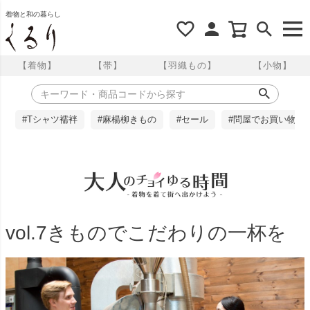
着物と和の暮らし
【着物】
【帯】
【羽織もの】
【小物】
#Tシャツ襦袢
#麻楊柳きもの
#セール
#問屋でお買い物
vol.7きものでこだわりの一杯を