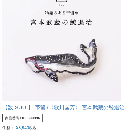
【数-SUU-】 帯留 /〈歌川国芳〉 宮本武蔵の鯨退治
商品番号
OD0899996
価格：
¥
5,940
税込