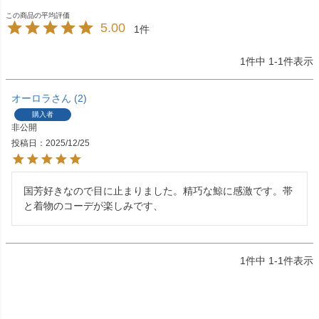
5.00
1
1
件中
1
-
1
件表示
オーロラ
2
購入者
非公開
投稿日
2025/12/25
国芳好きなので目に止まりました。精巧な鯨に感激です。帯
と着物のコーデが楽しみです、
1
件中
1
-
1
件表示