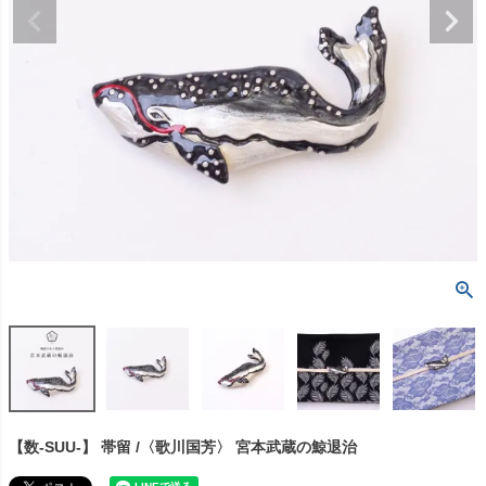
【数-SUU-】 帯留 /〈歌川国芳〉 宮本武蔵の鯨退治