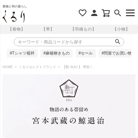
着物と和の暮らし
【着物】
【帯】
【羽織もの】
【小物】
#Tシャツ襦袢
#麻楊柳きもの
#セール
#問屋でお買い物
HOME
くるりセレクトブランド
【数-SUU-】 帯留 /〈歌川国芳〉 宮本武蔵の鯨退治