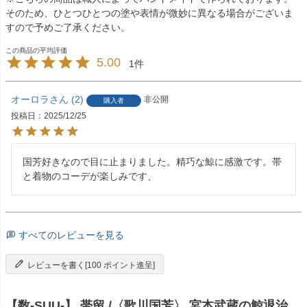
そのため、ひとつひとつの塗や表情が微妙に異なる場合がございま
すので予めご了承ください。
5.00
1
オーロラ
2
非公開
購入者
投稿日
2025/12/25
国芳好きなので目に止まりました。精巧な鯨に感激です。帯
と着物のコーデが楽しみです、
すべてのレビューを見る
レビューを書く[100 ポイント進呈]
【数-SUU-】 帯留 /〈歌川国芳〉 宮本武蔵の鯨退治