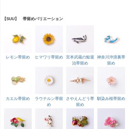
【SUU】 帯留めバリエーション
レモン帯留め
ヒマワリ帯留め
宮本武蔵の鯨退
神奈川沖浪裏帯
治帯留め
留め
カエル帯留め
ラウテルン帯留
さやえんどう帯
馴染み桜帯留め
め
留め