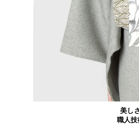
美し
職人技