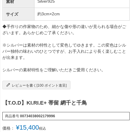
Silver925
素材
約3cm×2cm
サイズ
◆手作りの作家物のため、細かな傷や形の違いが見られる場合がご
ざいます。あらかじめご了承ください。
※シルバーは素材の特性として変色してゆきます。この変色はシル
バー独特の味わいのひとつですが、お手入れにより長く楽しむこと
が出来ます。
シルバーの素材特性をご理解いただきご愛用ください。
レビューを書く[100 ポイント進呈]
【T.O.D】KI.RI.E+ 帯留 網千と千鳥
商品番号
00734038002179996
¥
15,400
価格：
税込