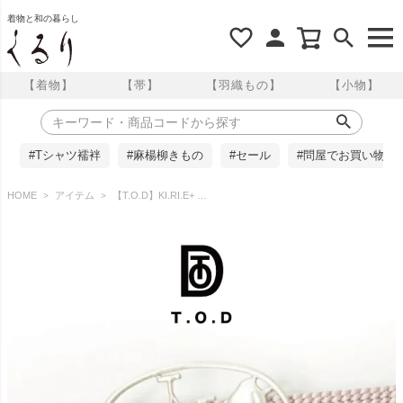
着物と和の暮らし
【着物】
【帯】
【羽織もの】
【小物】
#Tシャツ襦袢
#麻楊柳きもの
#セール
#問屋でお買い物
HOME
アイテム
【T.O.D】KI.RI.E+ 帯留 網千と千鳥