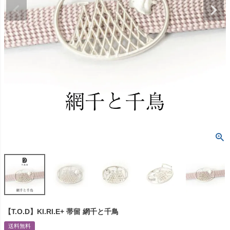
【T.O.D】KI.RI.E+ 帯留 網千と千鳥
送料無料