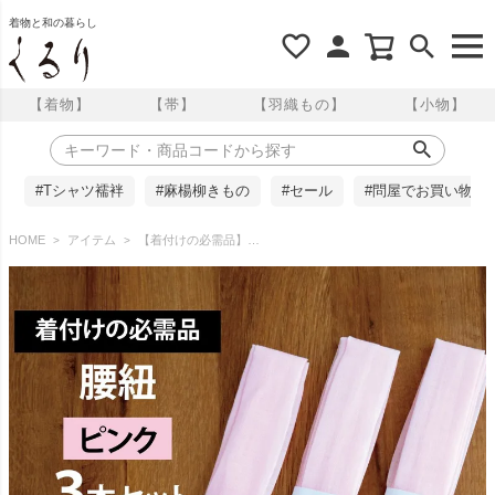
着物と和の暮らし
【着物】
【帯】
【羽織もの】
【小物】
#Tシャツ襦袢
#麻楊柳きもの
#セール
#問屋でお買い物
HOME
アイテム
【着付けの必需品】モスリン腰紐〈ピンク・3本セット〉