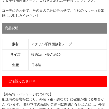
する半衿用両面テープ。これさえあれば半衿付けがラクラク♪
コーデに合わせて、その日の気分に合わせて、半衿のおしゃれを気
軽にお楽しみください！
商品説明
素材
アクリル系両面接着テープ
サイズ
幅約1cm×長さ約20m
生産
日本製
※ご確認ください※
【外装箱・パッケージについて】
配送時の影響等により、外装（箱・袋など）に破損が生じる場合が
ございます。 商品本体の品質やご使用に問題がない場合には、外装