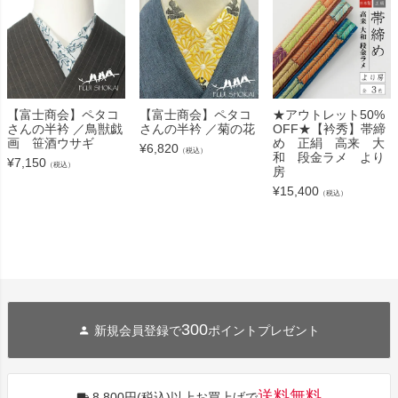
【富士商会】ペタコ
【富士商会】ペタコ
★アウトレット50%
さんの半衿 ／鳥獣戯
さんの半衿 ／菊の花
OFF★【衿秀】帯締
画 笹酒ウサギ
め 正絹 高来 大
¥
6,820
（税込）
和 段金ラメ より
¥
7,150
（税込）
房
¥
15,400
（税込）
300
新規会員登録で
ポイントプレゼント
送料無料
8,800円(税込)以上お買上げで