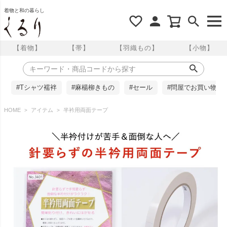
着物と和の暮らし
【着物】
【帯】
【羽織もの】
【小物】
#Tシャツ襦袢
#麻楊柳きもの
#セール
#問屋でお買い物
HOME
アイテム
半衿用両面テープ