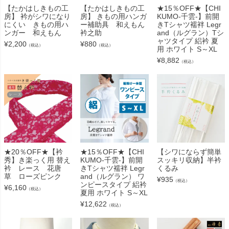
【たかはしきもの工
【たかはしきもの工
★15％OFF★【CHI
房】 衿がシワになり
房】 きもの用ハンガ
KUMO-千雲-】前開
にくい きもの用ハ
ー補助具 和えもん
きTシャツ襦袢 Legr
ンガー 和えもん
衿之助
and（ルグラン）Tシ
ャツタイプ 絽衿 夏
¥
2,200
¥
880
（税込）
（税込）
用 ホワイト S～XL
¥
8,882
（税込）
★20％OFF★【衿
★15％OFF★【CHI
【シワにならず簡単
秀】き楽っく用 替え
KUMO-千雲-】前開
スッキリ収納】半衿
衿 レース 花唐
きTシャツ襦袢 Legr
くるみ
草 ローズピンク
and（ルグラン） ワ
¥
935
（税込）
ンピースタイプ 絽衿
¥
6,160
（税込）
夏用 ホワイト S～XL
¥
12,622
（税込）