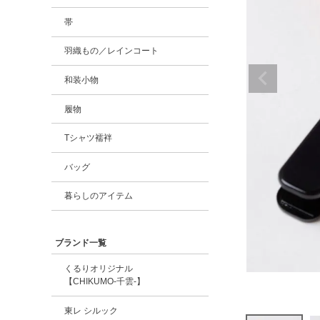
帯
羽織もの／レインコート
和装小物
履物
Tシャツ襦袢
バッグ
暮らしのアイテム
ブランド一覧
くるりオリジナル
【CHIKUMO-千雲-】
東レ シルック