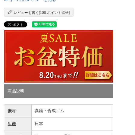
レビューを書く[100 ポイント進呈]
商品説明
真鍮・合成ゴム
素材
日本
生産