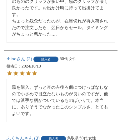
のもののクリップが多い中、黒のクリップが凄く
良かったです。お出かけ時に持って出掛けてま
す。

ちょっと残念だったのが、在庫切れが再入荷され
たので注文したら、翌日からセール。タイミング
がちょっと悪かった…。
rhino
2
50代
女性
購入者
投稿日
2024/10/13
黒を購入。ずっと帯の左後ろ側につけっぱなしな
ので小さめで目立たないものが良いのですが、他
では派手な柄がついているものばかりで。本当
に、ありそうでなかったこのシンプルさ。とても
よいです。
ふくちん
3
鳥取県
50代
女性
購入者