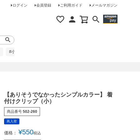
ログイン
会員登録
ご利用ガイド
メールマガジン
#小柄な方に
#レインコート
#ほめられ草履
【ありそうでなかったシンプルカラー】 着
付けクリップ（小）
商品番号
502-260
再入荷
¥
550
価格：
税込