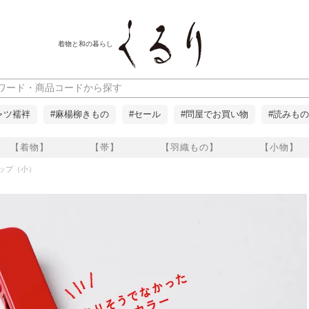
着物と和の暮らし
ャツ襦袢
#麻楊柳きもの
#セール
#問屋でお買い物
#読みもの
【着物】
【帯】
【羽織もの】
【小物】
ップ（小）