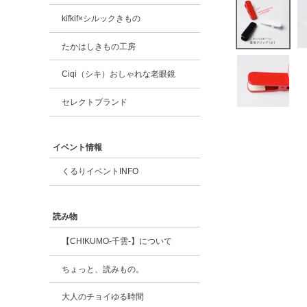
kifkif×シルックきもの
たかはしきもの工房
Ciqi（シキ）おしゃれな老眼鏡
セレクトブランド
イベント情報
くるりイベントINFO
読み物
【CHIKUMO-千雲-】について
ちょっと、読みもの。
大人のチョイゆる時間