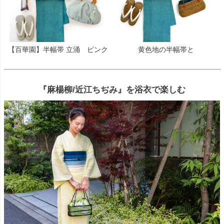
【百華園】半幅帯 立涌 ピンク
黄色地の半幅帯と
『麻楊柳/近江ちぢみ』を浴衣で楽しむ