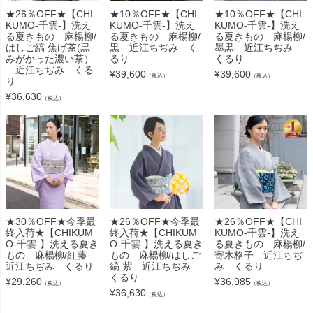
★26％OFF★【CHI
★10％OFF★【CHI
★10％OFF★【CHI
KUMO-千雲-】洗え
KUMO-千雲-】洗え
KUMO-千雲-】洗え
る夏きもの 麻楊柳/
る夏きもの 麻楊柳/
る夏きもの 麻楊柳/
はしご縞 焦げ茶(黒
黒 近江ちぢみ く
墨黒 近江ちぢみ
みがかった濃い茶）
るり
くるり
近江ちぢみ くる
¥
39,600
¥
39,600
（税込）
（税込）
り
¥
36,630
（税込）
★30％OFF★今季最
★26％OFF★今季最
★26％OFF★【CHI
終入荷★【CHIKUM
終入荷★【CHIKUM
KUMO-千雲-】洗え
O-千雲-】洗える夏き
O-千雲-】洗える夏き
る夏きもの 麻楊柳/
もの 麻楊柳/紅藤
もの 麻楊柳/はしご
寄木格子 近江ちぢ
近江ちぢみ くるり
縞 紫 近江ちぢみ
み くるり
くるり
¥
29,260
¥
36,985
（税込）
（税込）
¥
36,630
（税込）