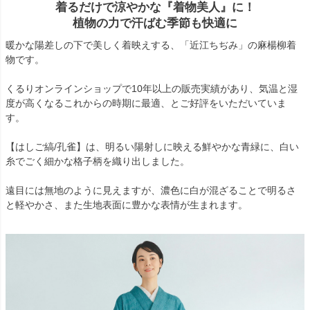
着るだけで涼やかな『着物美人』に！
植物の力で汗ばむ季節も快適に
暖かな陽差しの下で美しく着映えする、「近江ちぢみ」の麻楊柳着
物です。
くるりオンラインショップで10年以上の販売実績があり、気温と湿
度が高くなるこれからの時期に最適、とご好評をいただいていま
す。
【はしご縞/孔雀】は、明るい陽射しに映える鮮やかな青緑に、白い
糸でごく細かな格子柄を織り出しました。
遠目には無地のように見えますが、濃色に白が混ざることで明るさ
と軽やかさ、また生地表面に豊かな表情が生まれます。