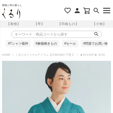
着物と和の暮らし
【着物】
【帯】
【羽織もの】
【小物】
#Tシャツ襦袢
#麻楊柳きもの
#セール
#問屋でお買い物
HOME
くるりオリジナルアイテム【CHIKUMO-千雲-】
★15％OFF★【CHIKUMO-千雲-】洗える夏きもの 麻楊柳/はしご縞 孔雀 近江ちぢみ くるり