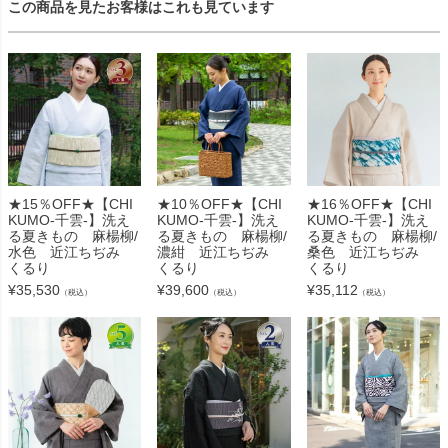
この商品を見たお客様はこれも見ています
★15％OFF★【CHI
★10％OFF★【CHI
★16％OFF★【CHI
KUMO-千雲-】洗え
KUMO-千雲-】洗え
KUMO-千雲-】洗え
る夏きもの 麻楊柳/
る夏きもの 麻楊柳/
る夏きもの 麻楊柳/
水色 近江ちぢみ
濃紺 近江ちぢみ
桑色 近江ちぢみ
くるり
くるり
くるり
¥
35,530
¥
39,600
¥
35,112
（税込）
（税込）
（税込）