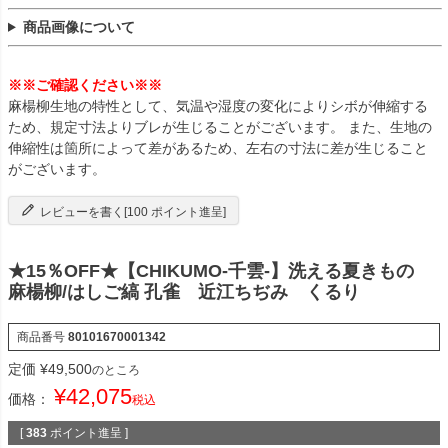
商品画像について
※※ご確認ください※※
麻楊柳生地の特性として、気温や湿度の変化によりシボが伸縮する
ため、規定寸法よりブレが生じることがございます。 また、生地の
伸縮性は箇所によって差があるため、左右の寸法に差が生じること
がございます。
レビューを書く[100 ポイント進呈]
★15％OFF★【CHIKUMO-千雲-】洗える夏きもの
麻楊柳/はしご縞 孔雀 近江ちぢみ くるり
商品番号
80101670001342
定価
¥
49,500
のところ
¥
42,075
価格：
税込
[
383
ポイント進呈 ]