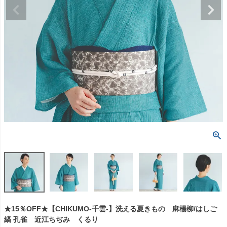
★15％OFF★【CHIKUMO-千雲-】洗える夏きもの 麻楊柳/はしご
縞 孔雀 近江ちぢみ くるり