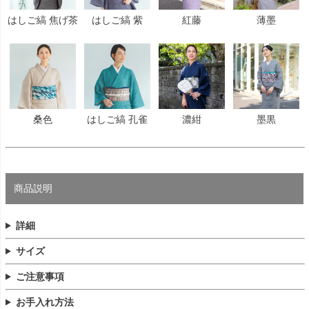
はしご縞 焦げ茶
はしご縞 紫
紅藤
薄墨
桑色
はしご縞 孔雀
濃紺
墨黒
商品説明
詳細
サイズ
ご注意事項
お手入れ方法