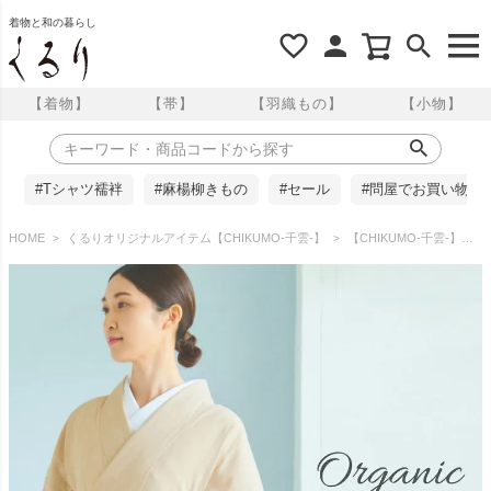
着物と和の暮らし
【着物】
【帯】
【羽織もの】
【小物】
#Tシャツ襦袢
#麻楊柳きもの
#セール
#問屋でお買い物
HOME
くるりオリジナルアイテム【CHIKUMO-千雲-】
【CHIKUMO-千雲-】デニム着物 オーガニック ミルクティ くるり