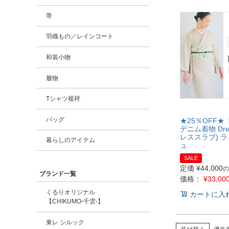
帯
羽織もの／レインコート
和装小物
履物
Tシャツ襦袢
バッグ
★25％OFF
デニム着物 Dres
レススラブ) 
暮らしのアイテム
ュ
SALE
定価
¥
44,000
の
ブランド一覧
価格：
¥
33,00
くるりオリジナル
カートに入
【CHIKUMO-千雲-】
東レ シルック