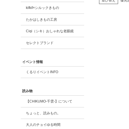
並び替え
優先
kifkif×シルックきもの
たかはしきもの工房
Ciqi（シキ）おしゃれな老眼鏡
セレクトブランド
イベント情報
くるりイベントINFO
読み物
【CHIKUMO-千雲-】について
ちょっと、読みもの。
大人のチョイゆる時間