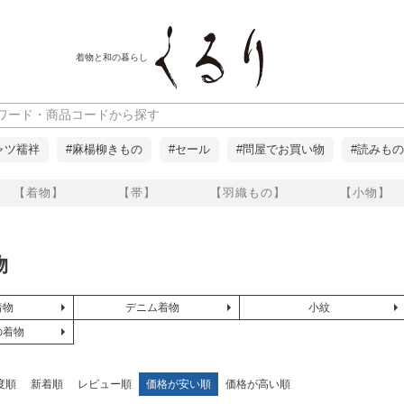
着物と和の暮らし
ャツ襦袢
#麻楊柳きもの
#セール
#問屋でお買い物
#読みもの
【着物】
【帯】
【羽織もの】
【小物】
物
着物
デニム着物
小紋
の着物
度順
新着順
レビュー順
価格が安い順
価格が高い順