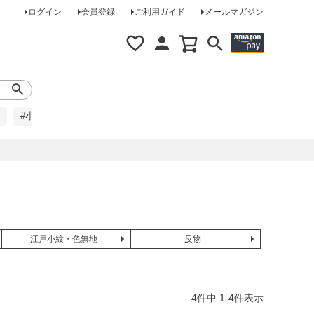
ログイン
会員登録
ご利用ガイド
メールマガジン
#小柄な方に
#レインコート
#ほめられ草履
江戸小紋・色無地
反物
4
件中
1
-
4
件表示