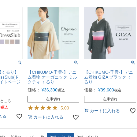
★【くるり】
【CHIKUMO-千雲-】デニ
【CHIKUMO-千雲-】デニ
sSlub(ド
ム着物 オーガニック ミル
ム着物 GIZA ブラック く
ライトベージ
クティ くるり
るり
価格：
¥
36,300
価格：
¥
39,600
税込
税込
在庫切れ
在庫切れ
ところ
0
税込
5.00
カートに入れる
れる
カートに入れる