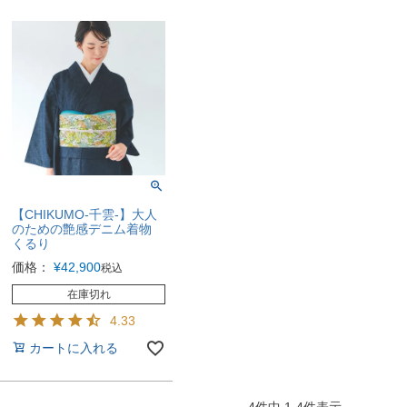
【CHIKUMO-千雲-】大人
のための艶感デニム着物
くるり
価格：
¥
42,900
税込
在庫切れ
4.33
カートに入れる