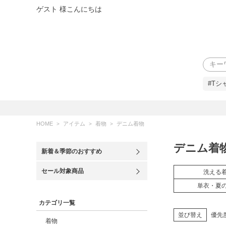
ゲスト 様こんにちは
検索
#Tシ
HOME
アイテム
着物
デニム着物
デニム着
新着＆季節のおすすめ
セール対象商品
洗える
単衣・夏
カテゴリ一覧
並び替え
優先
着物